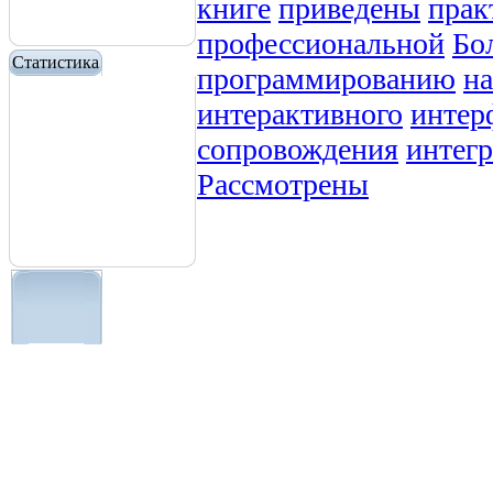
книге
приведены
прак
профессиональной
Бо
Статистика
программированию
на
интерактивного
интер
сопровождения
интег
Рассмотрены