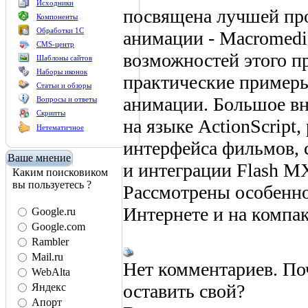
Исходники
посвящена лучшей про
Компоненты
Обработки 1С
анимации - Macromedi
CMS-центр
возможностей этого п
Шаблоны сайтов
Наборы иконок
практические пример
Статьи и обзоры
анимации. Большое в
Вопросы и ответы
Скрипты
на языке ActionScript
Нетематичное
интерфейса фильмов, 
Ваше мнение
и интеграции Flash M
Каким поисковиком
вы пользуетесь ?
Рассмотрены особенно
Интернете и на компак
Google.ru
Google.com
Rambler
Mail.ru
Нет комментариев. По
WebAlta
оставить свой?
Яндекс
Апорт