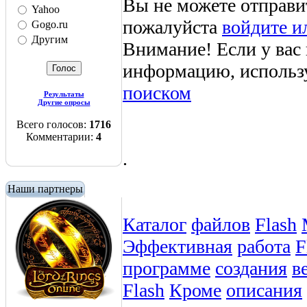
Вы не можете отправи
Yahoo
пожалуйста
войдите и
Gogo.ru
Другим
Внимание! Если у вас
информацию, использ
поиском
Результаты
Другие опросы
Всего голосов:
1716
Комментарии:
4
.
Наши партнеры
Каталог
файлов
Flash
Эффективная
работа
F
программе
создания
в
Flash
Кроме
описания