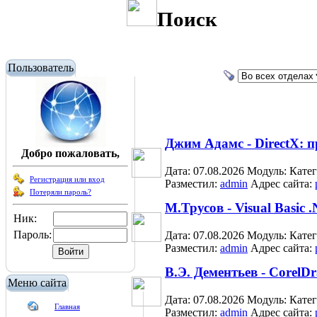
Поиск
Пользователь
Джим Адамс - DirectX: 
Добро пожаловать,
Дата: 07.08.2026
Модуль:
Кате
Регистрация или вход
Разместил:
admin
Адрес сайта:
Потеряли пароль?
М.Трусов - Visual Basic
Ник:
Пароль:
Дата: 07.08.2026
Модуль:
Кате
Разместил:
admin
Адрес сайта:
В.Э. Дементьев - CorelD
Меню сайта
Дата: 07.08.2026
Модуль:
Кате
Главная
Разместил:
admin
Адрес сайта: