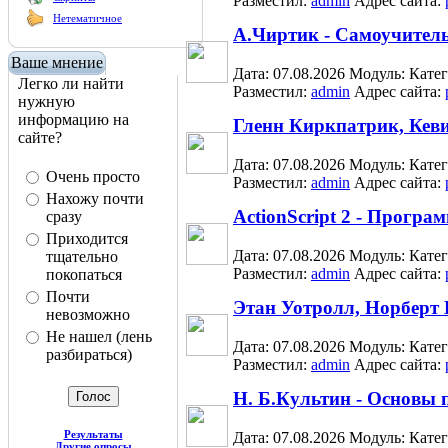
Разместил:
admin
Адрес сайта:
Нетематичное
А.Чиртик - Самоучите
Ваше мнение
Дата: 07.08.2026
Модуль:
Кате
Легко ли найти
Разместил:
admin
Адрес сайта:
нужную
информацию на
Гленн Киркпатрик, Кеви
сайте?
Дата: 07.08.2026
Модуль:
Кате
Очень просто
Разместил:
admin
Адрес сайта:
Нахожу почти
ActionScript 2 - Прогр
сразу
Приходится
Дата: 07.08.2026
Модуль:
Кате
тщательно
Разместил:
admin
Адрес сайта:
покопаться
Почти
Этан Уотролл, Норберт 
невозможно
Не нашел (лень
Дата: 07.08.2026
Модуль:
Кате
разбираться)
Разместил:
admin
Адрес сайта:
Н. Б.Культин - Основы 
Результаты
Дата: 07.08.2026
Модуль:
Кате
Другие опросы