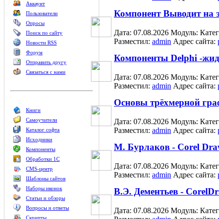
Аккаунт
Компонент Выводит на э
Пользователи
Опросы
Дата: 07.08.2026
Модуль:
Кате
Поиск по сайту
Разместил:
admin
Адрес сайта:
Новости RSS
Форум
Компоненты Delphi -жи
Отправить другу
Связаться с нами
Дата: 07.08.2026
Модуль:
Кате
Разместил:
admin
Адрес сайта:
Основы трёхмерной граф
Книги
Самоучители
Дата: 07.08.2026
Модуль:
Кате
Разместил:
admin
Адрес сайта:
Каталог софта
Исходники
М. Бурлаков - Corel Dr
Компоненты
Обработки 1С
Дата: 07.08.2026
Модуль:
Кате
CMS-центр
Разместил:
admin
Адрес сайта:
Шаблоны сайтов
Наборы иконок
В.Э. Дементьев - CorelD
Статьи и обзоры
Вопросы и ответы
Дата: 07.08.2026
Модуль:
Кате
Скрипты