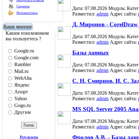
Вопросы и ответы
Скрипты
Дата: 07.08.2026
Модуль:
Кате
Нетематичное
Разместил:
admin
Адрес сайта:
Д. Миронов - CorelDraw
Ваше мнение
Каким поисковиком
Дата: 07.08.2026
Модуль:
Кате
вы пользуетесь ?
Разместил:
admin
Адрес сайта:
Google.ru
Базы данных
Google.com
Rambler
Дата: 07.08.2026
Модуль:
Кате
Разместил:
admin
Адрес сайта:
Mail.ru
WebAlta
С. Н. Смирнов, И. С. За
Яндекс
Апорт
Дата: 07.08.2026
Модуль:
Кате
Yahoo
Разместил:
admin
Адрес сайта:
Gogo.ru
MS SQL Server 2005 Analy
Другим
Дата: 07.08.2026
Модуль:
Кате
Разместил:
admin
Адрес сайта:
Фролов А.В. - Базы дан
Результаты