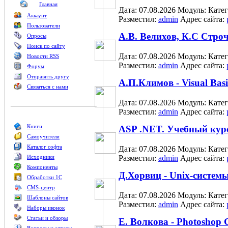
Главная
Дата: 07.08.2026
Модуль:
Кате
Аккаунт
Разместил:
admin
Адрес сайта:
Пользователи
А.В. Велихов, К.С Стро
Опросы
Поиск по сайту
Дата: 07.08.2026
Модуль:
Кате
Новости RSS
Разместил:
admin
Адрес сайта:
Форум
Отправить другу
А.П.Климов - Visual Bas
Связаться с нами
Дата: 07.08.2026
Модуль:
Кате
Разместил:
admin
Адрес сайта:
Книги
ASP .NET. Учебный кур
Самоучители
Каталог софта
Дата: 07.08.2026
Модуль:
Кате
Исходники
Разместил:
admin
Адрес сайта:
Компоненты
Д.Хорвиц - Unix-систем
Обработки 1С
CMS-центр
Дата: 07.08.2026
Модуль:
Кате
Шаблоны сайтов
Разместил:
admin
Адрес сайта:
Наборы иконок
Статьи и обзоры
Е. Волкова - Photoshop