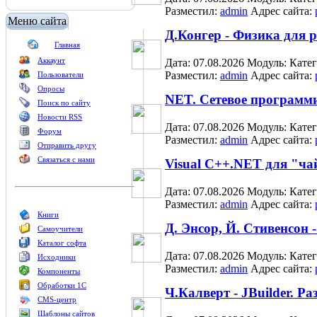
Разместил:
admin
Адрес сайта:
Меню сайта
Д.Конгер - Физика для
Главная
Аккаунт
Дата: 07.08.2026
Модуль:
Кате
Разместил:
admin
Адрес сайта:
Пользователи
Опросы
NET. Сетевое программ
Поиск по сайту
Новости RSS
Дата: 07.08.2026
Модуль:
Кате
Форум
Разместил:
admin
Адрес сайта:
Отправить другу
Связаться с нами
Visual C++.NET для "ч
Дата: 07.08.2026
Модуль:
Кате
Разместил:
admin
Адрес сайта:
Книги
Д. Энсор, Й. Стивенсон 
Самоучители
Каталог софта
Дата: 07.08.2026
Модуль:
Кате
Исходники
Разместил:
admin
Адрес сайта:
Компоненты
Обработки 1С
Ч.Калверт - JBuilder. 
CMS-центр
Шаблоны сайтов