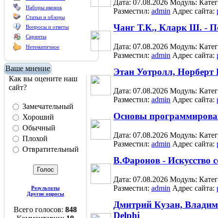
Дата: 07.08.2026
Модуль:
Кате
Наборы иконок
Разместил:
admin
Адрес сайта:
Статьи и обзоры
Чанг Т.К., Кларк Ш. -
Вопросы и ответы
Скрипты
Дата: 07.08.2026
Модуль:
Кате
Нетематичное
Разместил:
admin
Адрес сайта:
Ваше мнение
Этан Уотролл, Норберт 
Как вы оцените наш
сайт?
Дата: 07.08.2026
Модуль:
Кате
Разместил:
admin
Адрес сайта:
Замечательный
Основы программировани
Хороший
Обычный
Дата: 07.08.2026
Модуль:
Кате
Плохой
Разместил:
admin
Адрес сайта:
Отвратительный
В.Фаронов - Искусство 
Дата: 07.08.2026
Модуль:
Кате
Разместил:
admin
Адрес сайта:
Результаты
Другие опросы
Дмитрий Кузан, Владим
Всего голосов:
848
Delphi