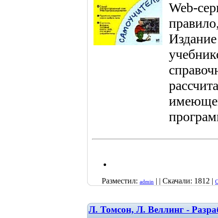
Web-серв
правило
Издание
учебнико
справоч
рассчит
имеющег
програм
Разместил:
| | Скачали: 1812 |
admin
С
Л. Томсон, Л. Веллинг - Раз