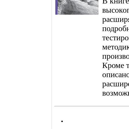
В книге
высоко
расшир
подроб
тестиро
методи
произв
Кроме т
описано
расшир
возмож