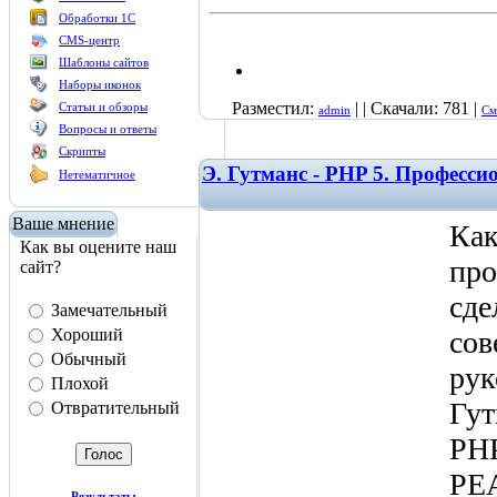
Обработки 1С
CMS-центр
Шаблоны сайтов
Наборы иконок
Разместил:
| | Скачали: 781 |
Статьи и обзоры
admin
См
Вопросы и ответы
Скрипты
Э. Гутманс - PHP 5. Професс
Нетематичное
Ваше мнение
Как
Как вы оцените наш
про
сайт?
сде
Замечательный
Хороший
сов
Обычный
рук
Плохой
Гут
Отвратительный
РНР
PEA
Результаты