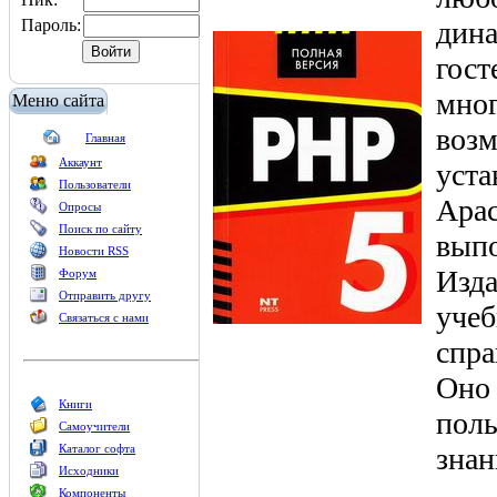
Пароль:
дина
гост
мног
Меню сайта
возм
Главная
Аккаунт
уста
Пользователи
Apac
Опросы
Поиск по сайту
вып
Новости RSS
Изда
Форум
Отправить другу
учеб
Связаться с нами
спра
Оно 
Книги
поль
Самоучители
Каталог софта
знан
Исходники
Компоненты