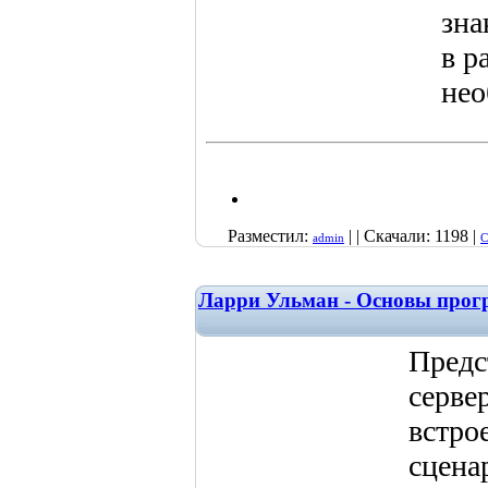
зна
в р
не
Разместил:
| | Скачали: 1198 |
admin
С
Ларри Ульман - Основы про
Предс
серве
встро
сцена