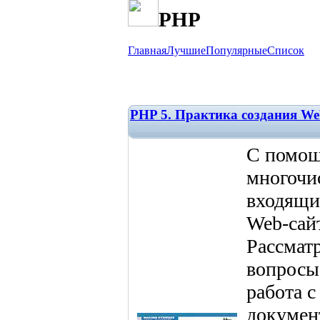
PHP
Главная
Лучшие
Популярные
Список
PHP 5. Практика создания We
С помощ
многочи
входящи
Web-сай
Рассмат
вопросы
работа с
докумен