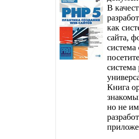
В качес
разрабо
как сис
сайта, ф
система 
посетите
система
универс
Книга ор
знакомы
но не и
разрабо
приложе