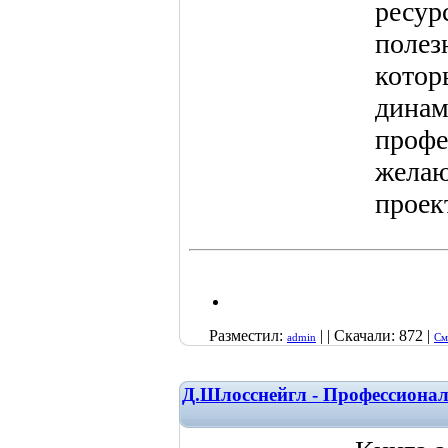
ресур
полез
котор
динам
профе
желаю
проек
Разместил:
| | Скачали: 872 |
admin
См
Д.Шлосснейгл - Профессиона