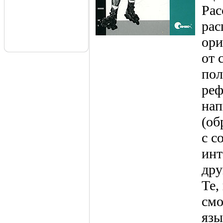
Рас
рас
ори
от 
пол
реф
нап
(об
с c
инт
др
Те,
смо
язы