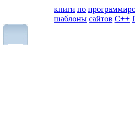
книги
по
программир
шаблоны
сайтов
C++