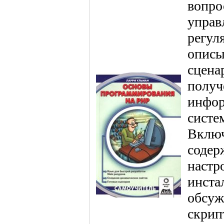
вопро
управ
регул
описы
сцена
получ
инфор
систе
Включ
содер
настр
инста
обсуж
скрип