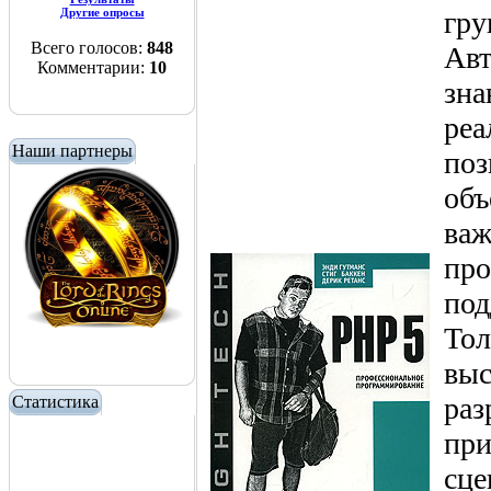
Другие опросы
гру
Всего голосов:
848
Авт
Комментарии:
10
зна
реа
Наши партнеры
поз
объ
ва
про
под
Тол
выс
раз
Статистика
при
сце