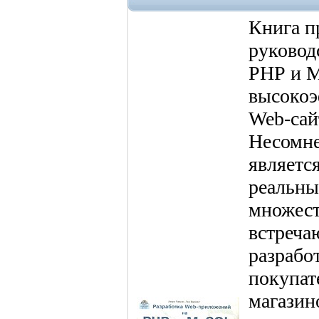
Книга п
руковод
РНР и M
высокоэ
Web-сай
Несомне
являетс
реальны
множест
встреча
разрабо
покупат
магазин