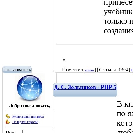
принесе
учебник
только 
создания
Пользователь
Разместил:
| | Скачали: 1304 |
admin
С
Д. С. Зольников - PHP 5
В кн
Добро пожаловать,
по я
Регистрация или вход
кото
Потеряли пароль?
любо
Ник: