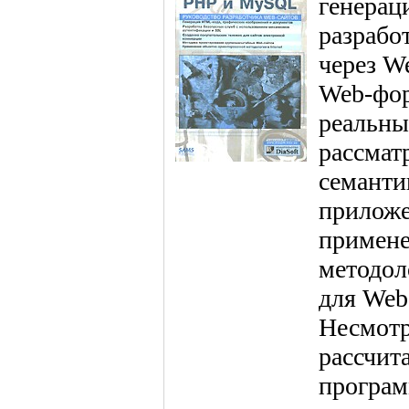
генерац
разрабо
через W
Web-фор
реальны
рассмат
семанти
приложе
примене
методол
для Web
Несмотря
рассчит
програм