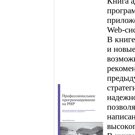
Книга 
програ
прилож
Web-си
В книге
и новы
возможн
рекоме
предыду
стратег
надежно
позволя
написа
высоког