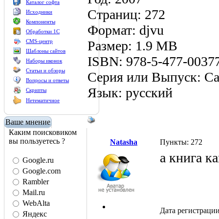
Каталог софта
Страниц: 272
Исходники
Компоненты
Формат: djvu
Обработки 1С
Размер: 1.9 MB
CMS-центр
Шаблоны сайтов
ISBN: 978-5-477-0037
Наборы иконок
Статьи и обзоры
Серия или Выпуск: С
Вопросы и ответы
Язык: русский
Скрипты
Нетематичное
Ваше мнение
Каким поисковиком
вы пользуетесь ?
Natasha
Пункты: 272
а книга ка
Google.ru
Google.com
Rambler
Mail.ru
WebAlta
Дата регистрации
Яндекс