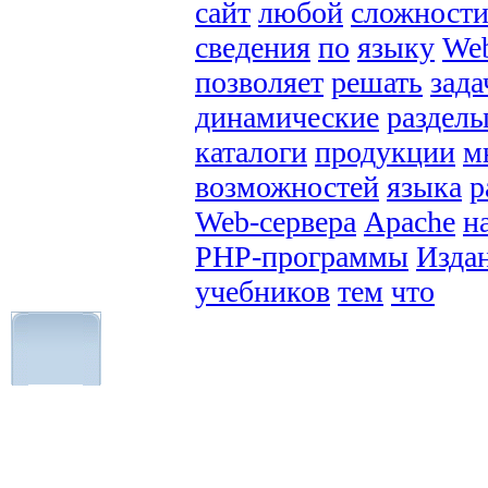
сайт
любой
сложност
сведения
по
языку
We
позволяет
решать
зада
динамические
раздел
каталоги
продукции
м
возможностей
языка
р
Web-сервера
Apache
н
РНР-программы
Изда
учебников
тем
что