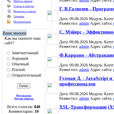
Разместил:
admin
Адрес сайта:
Наборы иконок
Статьи и обзоры
Г. В.Галисеев - Програм
Вопросы и ответы
Скрипты
Дата: 09.08.2026
Модуль:
Кате
Нетематичное
Разместил:
admin
Адрес сайта:
С. Мэйерс - Эффективно
Ваше мнение
Как вы оцените наш
Дата: 09.08.2026
Модуль:
Кате
сайт?
Разместил:
admin
Адрес сайта:
Замечательный
Ф.Каррано - Абстракция
Хороший
Обычный
Дата: 09.08.2026
Модуль:
Кате
Плохой
Разместил:
admin
Адрес сайта:
Отвратительный
Гудман Д. - JavaScript
профессионалов
Дата: 09.08.2026
Модуль:
Кате
Результаты
Разместил:
admin
Адрес сайта:
Другие опросы
XSL-Трансформации (XS
Всего голосов:
848
Комментарии:
10