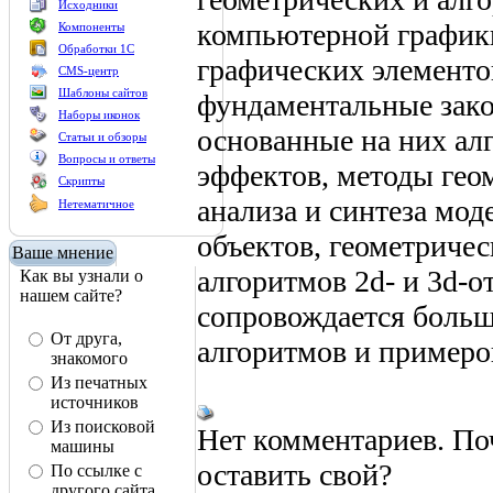
Исходники
компьютерной графики
Компоненты
Обработки 1С
графических элементов
CMS-центр
Шаблоны сайтов
фундаментальные зако
Наборы иконок
основанные на них ал
Статьи и обзоры
Вопросы и ответы
эффектов, методы гео
Скрипты
анализа и синтеза мод
Нетематичное
объектов, геометричес
Ваше мнение
алгоритмов 2d- и 3d-о
Как вы узнали о
нашем сайте?
сопровождается больш
От друга,
алгоритмов и примеро
знакомого
Из печатных
источников
Из поисковой
Нет комментариев. По
машины
оставить свой?
По ссылке с
другого сайта