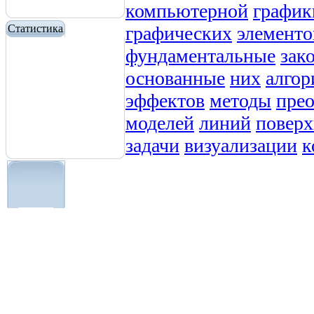
компьютерной
график
графических
элементо
Статистика
фундаментальные
зак
основанные
них
алго
эффектов
методы
пре
моделей
линий
поверх
задачи
визуализации
к