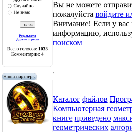
Вы не можете отправи
Случайно
пожалуйста
войдите и
Не знаю
Внимание! Если у вас
информацию, использ
Результаты
Другие опросы
поиском
Всего голосов:
1033
Комментарии:
4
.
Наши партнеры
Каталог
файлов
Прогр
Компьютерная
геомет
книге
приведено
макс
геометрических
алгор