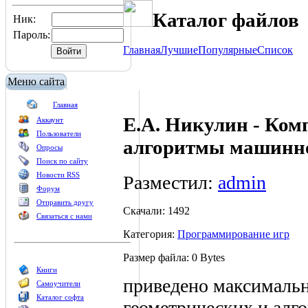
Каталог файлов
Ник:
Пароль:
Главная
Лучшие
Популярные
Список
Меню сайта
Главная
Е.А. Никулин - Ком
Аккаунт
Пользователи
алгоритмы машинн
Опросы
Поиск по сайту
Новости RSS
Разместил:
admin
Форум
Отправить другу
Скачали: 1492
Связаться с нами
Категория:
Программирование игр
Размер файла: 0 Bytes
Книги
приведено максимальн
Самоучители
Каталог софта
геометрических и алг