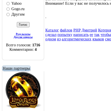
Внимание! Если у вас не получилос
Yahoo
Gogo.ru
Другим
.
Каталог
файлов
PHP
Дмитрий
Котеро
сделал
попытку
написать
ее
так
чтобы
Результаты
Другие опросы
одном
из
алгоритмических
языков
смо
Всего голосов:
1716
Комментарии:
4
Наши партнеры