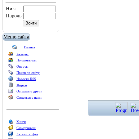
Ник:
Пароль:
Меню сайта
Главная
Аккаунт
Пользователи
Опросы
Поиск по сайту
Новости RSS
Форум
Отправить другу
Связаться с нами
Книги
Самоучители
Каталог софта