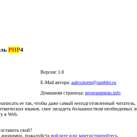
ель
PHP
4
Версия: 1.0
E-Mail автора:
aalexstorm@rambler.ru
Домашняя страница:
programmistu.info
написать ее так, чтобы даже самый неподготовленный читатель
итмических языков, смог овладеть большинством необходимых 
у в Web.
оставить свой?
й анонимно, пожалуйста
войдите или зарегистрируйтесь
.