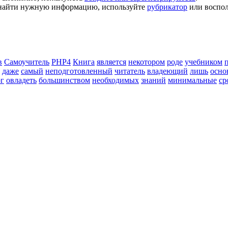
ь найти нужную информацию, используйте
рубрикатор
или воспол
в
Самоучитель
PHP4
Книга
является
некотором
роде
учебником
даже
самый
неподготовленный
читатель
владеющий
лишь
осно
г
овладеть
большинством
необходимых
знаний
минимальные
ср