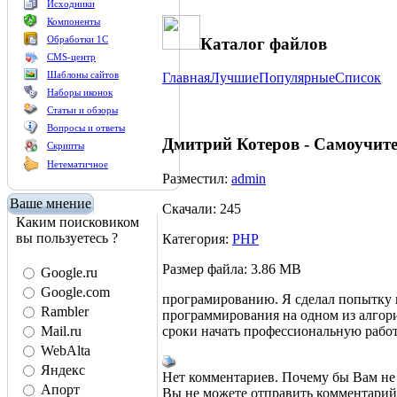
Исходники
Компоненты
Обработки 1С
Каталог файлов
CMS-центр
Шаблоны сайтов
Главная
Лучшие
Популярные
Список
Наборы иконок
Статьи и обзоры
Вопросы и ответы
Дмитрий Котеров - Самоучит
Скрипты
Нетематичное
Разместил:
admin
Ваше мнение
Скачали: 245
Каким поисковиком
вы пользуетесь ?
Категория:
PHP
Размер файла: 3.86 MB
Google.ru
Google.com
програмированию. Я сделал попытку 
Rambler
программирования на одном из алгор
сроки начать профессиональную работ
Mail.ru
WebAlta
Яндекс
Нет комментариев. Почему бы Вам не 
Апорт
Вы не можете отправить комментари