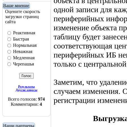
объекта в центрально
Ваше мнение
одной записи для ка
Оцените скорость
загрузки страниц
периферийных инфор
сайта
изменение объекта пр
Реактивная
таблицу будет занесен
Быстрая
соответствующая цент
Нормальная
Неважная
периферийных ИБ неп
Медленная
только с центральной
Черепашья
Заметим, что удалени
Результаты
случаем изменения. О
Другие опросы
регистрации изменени
Всего голосов:
974
Комментарии:
4
Выгрузка
Наши партнеры