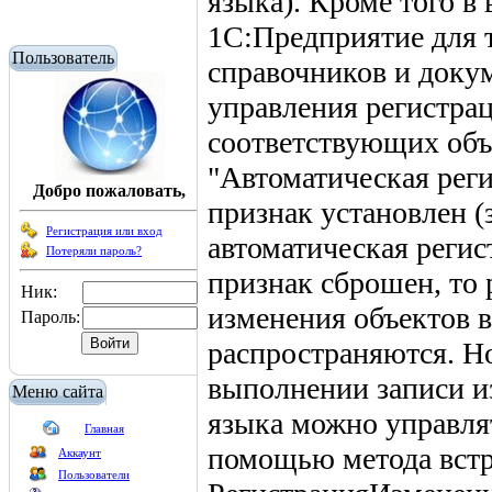
языка). Кроме того в
1С:Предприятие для 
Пользователь
справочников и доку
управления регистрац
соответствующих объ
"Автоматическая реги
Добро пожаловать,
признак установлен (
Регистрация или вход
автоматическая регис
Потеряли пароль?
признак сброшен, то 
Ник:
изменения объектов 
Пароль:
распространяются. Но
выполнении записи и
Меню сайта
языка можно управля
Главная
помощью метода встр
Аккаунт
Пользователи