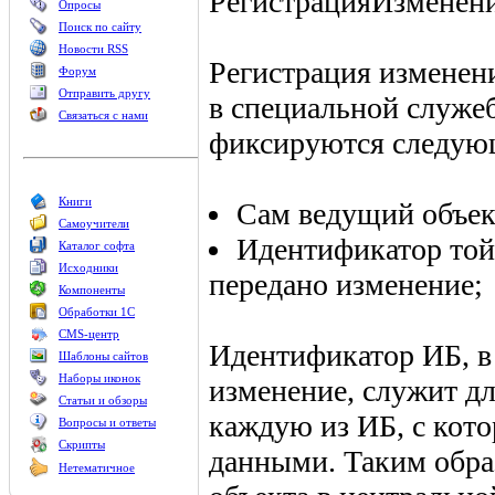
РегистрацияИзменени
Опросы
Поиск по сайту
Новости RSS
Регистрация изменен
Форум
Отправить другу
в специальной служе
Связаться с нами
фиксируются следующ
Книги
Сам ведущий объек
Самоучители
Идентификатор той
Каталог софта
Исходники
передано изменение;
Компоненты
Обработки 1С
CMS-центр
Идентификатор ИБ, в
Шаблоны сайтов
Наборы иконок
изменение, служит д
Статьи и обзоры
каждую из ИБ, с кот
Вопросы и ответы
Скрипты
данными. Таким обра
Нетематичное