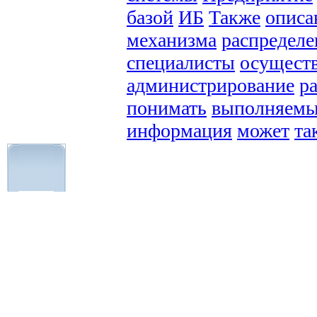
базой
ИБ
Также
описа
механизма
распредел
специалисты
осущест
администрирование
р
понимать
выполняем
информация
может
та