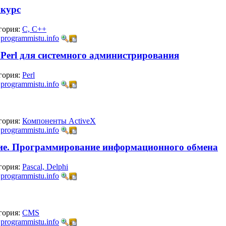
 курс
гория:
C, C++
:
programmistu.info
 Perl для системного администрирования
гория:
Perl
:
programmistu.info
гория:
Компоненты ActiveX
:
programmistu.info
тие. Программирование информационного обмена
гория:
Pascal, Delphi
:
programmistu.info
гория:
CMS
:
programmistu.info