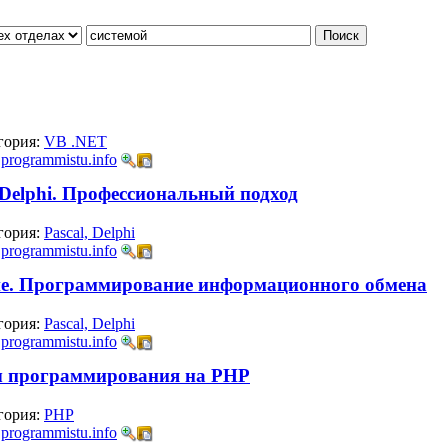
гория:
VB .NET
:
programmistu.info
 Delphi. Профессиональный подход
гория:
Pascal, Delphi
:
programmistu.info
ие. Программирование информационного обмена
гория:
Pascal, Delphi
:
programmistu.info
ы программирования на РНР
гория:
PHP
:
programmistu.info