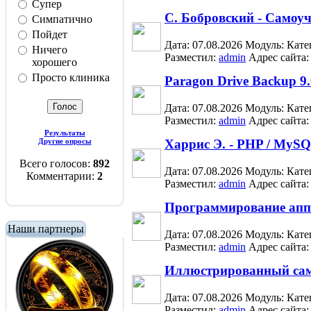
Супер
С. Бобровский - Самоуч
Симпатично
Пойдет
Дата: 07.08.2026
Модуль:
Кате
Ничего
Разместил:
admin
Адрес сайта
хорошего
Просто клиника
Paragon Drive Backup 9.0
Дата: 07.08.2026
Модуль:
Кате
Разместил:
admin
Адрес сайта
Результаты
Другие опросы
Харрис Э. - PHP / MyS
Всего голосов:
892
Дата: 07.08.2026
Модуль:
Кате
Комментарии:
2
Разместил:
admin
Адрес сайта
Программирование апп
Наши партнеры
Дата: 07.08.2026
Модуль:
Кате
Разместил:
admin
Адрес сайта
Иллюстрированный само
Дата: 07.08.2026
Модуль:
Кате
Разместил:
admin
Адрес сайта