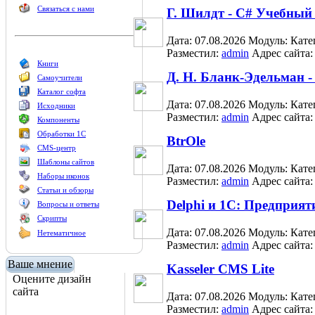
Связаться с нами
Г. Шилдт - С# Учебный
Дата: 07.08.2026
Модуль:
Кате
Разместил:
admin
Адрес сайта
Книги
Д. Н. Бланк-Эдельман -
Самоучители
Каталог софта
Дата: 07.08.2026
Модуль:
Кате
Исходники
Разместил:
admin
Адрес сайта
Компоненты
Обработки 1С
BtrOle
CMS-центр
Шаблоны сайтов
Дата: 07.08.2026
Модуль:
Кате
Наборы иконок
Разместил:
admin
Адрес сайта
Статьи и обзоры
Delphi и 1C: Предприя
Вопросы и ответы
Скрипты
Дата: 07.08.2026
Модуль:
Кате
Нетематичное
Разместил:
admin
Адрес сайта
Ваше мнение
Kasseler CMS Lite
Оцените дизайн
сайта
Дата: 07.08.2026
Модуль:
Кате
Разместил:
admin
Адрес сайта