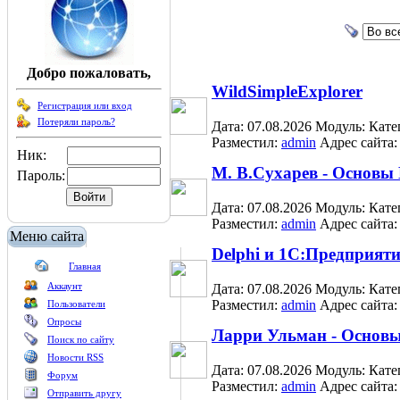
Добро пожаловать,
WildSimpleExplorer
Регистрация или вход
Потеряли пароль?
Дата: 07.08.2026
Модуль:
Кате
Разместил:
admin
Адрес сайта
Ник:
М. В.Сухарев - Основы
Пароль:
Дата: 07.08.2026
Модуль:
Кате
Разместил:
admin
Адрес сайта
Меню сайта
Delphi и 1С:Предприят
Главная
Аккаунт
Дата: 07.08.2026
Модуль:
Кате
Разместил:
admin
Адрес сайта
Пользователи
Опросы
Ларри Ульман - Основ
Поиск по сайту
Новости RSS
Дата: 07.08.2026
Модуль:
Кате
Форум
Разместил:
admin
Адрес сайта
Отправить другу