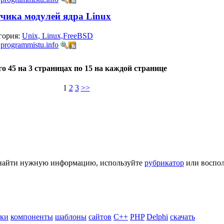
чика модулей ядра Linux
гория:
Unix, Linux,FreeBSD
:
programmistu.info
го 45 на 3 страницах по 15 на каждой странице
1
2
3
>>
ь найти нужную информацию, используйте
рубрикатор
или воспол
ики
компоненты
шаблоны
сайтов
C++
PHP
Delphi
скачать