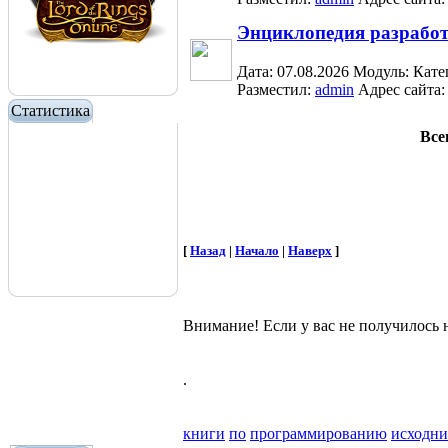
Энциклопедия разработ
Дата: 07.08.2026
Модуль:
Кате
Разместил:
admin
Адрес сайта
Статистика
Все
[
Назад
|
Начало
|
Наверх
]
Внимание! Если у вас не получилос
.
книги
по
программированию
исходн