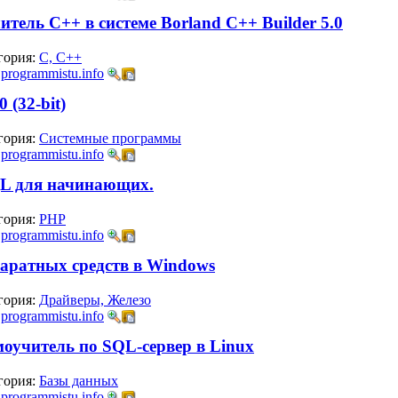
итель С++ в системе Borland C++ Builder 5.0
гория:
C, C++
:
programmistu.info
 (32-bit)
гория:
Системные программы
:
programmistu.info
QL для начинающих.
гория:
PHP
:
programmistu.info
аратных средств в Windows
гория:
Драйверы, Железо
:
programmistu.info
учитель по SQL-сервер в Linux
гория:
Базы данных
:
programmistu.info