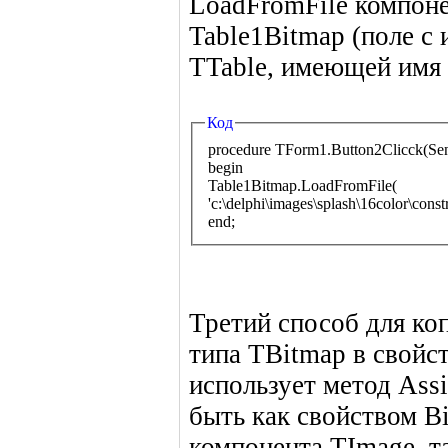
LoadFromFile компон
Table1Bitmap (поле с 
TTable, имеющей имя 
Код
procedure TForm1.Button2Clicck(Sen
begin
Table1Bitmap.LoadFromFile(
'c:\delphi\images\splash\16color\const
end;
Третий способ для ко
типа TBitmap в свойс
использует метод Ass
быть как свойством Bi
компонента TImage, т