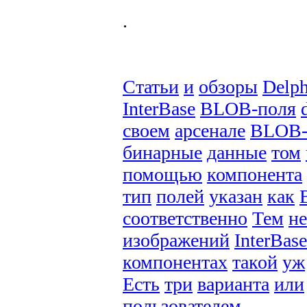
.
Статьи
и
обзоры
Delph
InterBase
BLOB-поля
своем
арсенале
BLOB-
бинарные
данные
том
помощью
компонента
тип
полей
указан
как
соответственно
Тем
не
изображений
InterBase
компонентах
такой
уж
Есть
три
варианта
или
пользователем