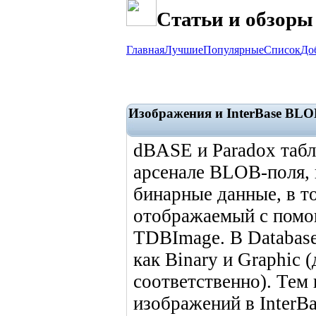
Статьи и обзоры
Главная
Лучшие
Популярные
Список
До
Изображения и InterBase BLO
dBASE и Paradox таб
арсенале BLOB-поля,
бинарные данные, в т
отображаемый с пом
TDBImage. В Database
как Binary и Graphic 
соответственно). Тем 
изображений в InterB