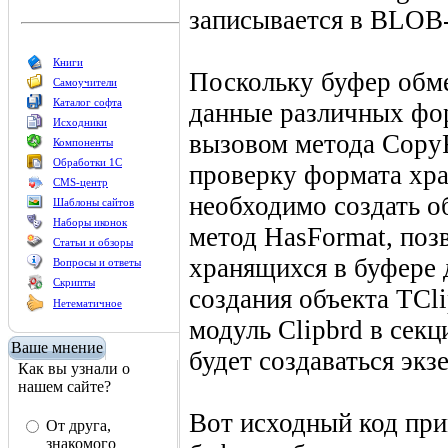
записывается в BLOB-
Книги
Поскольку буфер обм
Самоучители
Каталог софта
данные различных фор
Исходники
вызовом метода Copy
Компоненты
Обработки 1С
проверку формата хр
CMS-центр
необходимо создать об
Шаблоны сайтов
Наборы иконок
метод HasFormat, по
Статьи и обзоры
хранящихся в буфере 
Вопросы и ответы
Скрипты
создания объекта TCl
Нетематичное
модуль Clipbrd в секц
Ваше мнение
будет создаваться экз
Как вы узнали о
нашем сайте?
Вот исходный код пр
От друга,
знакомого