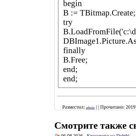
begin
B := TBitmap.Create;
try
B.LoadFromFile('c:\d
DBImage1.Picture.As
finally
B.Free;
end;
end;
Разместил:
| | Прочитано: 20197
admin
Смотрите также с
06.08.2026 -
Кроссворд на Delphi