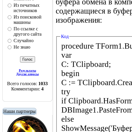
буфера обмена в комп
Из печатных
содержащиеся в буфе
источников
Из поисковой
изображения:
машины
По ссылке с
другого сайта
Код
Случайно
procedure TForm1.Bu
Не знаю
var
C: TClipboard;
Результаты
begin
Другие опросы
C := TClipboard.Crea
Всего голосов:
1033
Комментарии:
4
try
if Clipboard.HasFo
DBImage1.PasteFrom
Наши партнеры
else
ShowMessage('Буфер