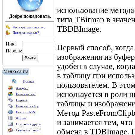
использование метода
Добро пожаловать,
типа TBitmap в значен
TBDBImage.
Регистрация или вход
Потеряли пароль?
Ник:
Первый способ, когда
Пароль:
изображения из буфер
удобен в случае, ког
Меню сайта
в таблицу при исполь
Главная
пользователем. В это
Аккаунт
используется в роли
Пользователи
Опросы
таблицы и изображени
Поиск по сайту
Метод PasteFromClipb
Новости RSS
Форум
и занимается тем, чт
Отправить другу
обмена в TDBImage. 
Связаться с нами