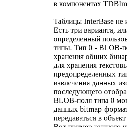
в компонентах TDBIma
Таблицы InterBase не
Есть три варианта, или
определенный пользов
типы. Тип 0 - BLOB-п
хранения общих бина
для хранения текстов
предопределенных тип
извлечения данных из
последующего отобра
BLOB-поля типа 0 мог
данных bitmap-формат
передаваться в объек
Вот пример ручного и