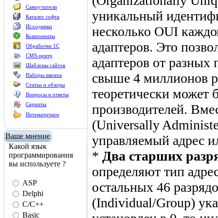
(Organizationally Uniq
Самоучители
уникальный идентифи
Каталог софта
Исходники
несколько OUI каждо
Компоненты
адаптеров. Это позво
Обработки 1С
CMS-центр
адаптеров от разных 
Шаблоны сайтов
свыше 4 миллионов ра
Наборы иконок
Статьи и обзоры
теоретически может 
Вопросы и ответы
Скрипты
производителей. Вм
Нетематичное
(Universally Administ
Ваше мнение
управляемый адрес и
Какой язык
*
Два старших разр
программирования
вы используете ?
определяют тип адрес
ASP
остальных 46 разрядо
Delphi
(Individual/Group) ук
C/C++
Basic