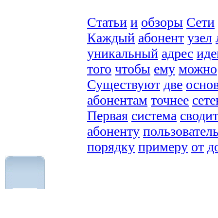
Статьи
и
обзоры
Сети
Каждый
абонент
узел
уникальный
адрес
иде
того
чтобы
ему
можно
Существуют
две
осно
абонентам
точнее
сет
Первая
система
сводит
абоненту
пользовател
порядку
примеру
от
д