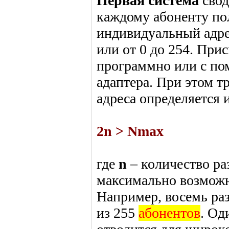
Первая система
свод
каждому абоненту по
индивидуальный адрес
или от 0 до 254. При
программно или с по
адаптера. При этом т
адреса определяется и
2n > Nmax
где
n
– количество ра
максимально возмож
Например, восемь раз
из 255
абонентов
. Од