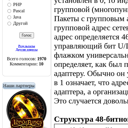
установлен в 0, то ин
PHP
групповой (многопун
Pascal
Пакеты с групповым 
Java
Другой
групповой адрес сет
адрес определяется 
управляющий бит U/L 
Результаты
Другие опросы
флажком универсальн
Всего голосов:
1970
определяет, как был 
Комментарии:
10
адаптеру. Обычно он 
в 1 означает, что адр
Наши партнеры
адаптера, а организа
Это случается доволь
Структура 48-битно