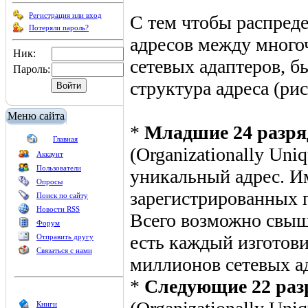
Регистрация или вход
С тем чтобы распред
Потеряли пароль?
адресов между много
Ник:
сетевых адаптеров, 
Пароль:
структура адреса (рис.
Меню сайта
*
Младшие 24 разря
Главная
(Organizationally Uni
Аккаунт
Пользователи
уникальный адрес. И
Опросы
зарегистрированных п
Поиск по сайту
Новости RSS
Всего возможно свыш
Форум
есть каждый изготов
Отправить другу
Связаться с нами
миллионов сетевых а
*
Следующие 22 раз
Книги