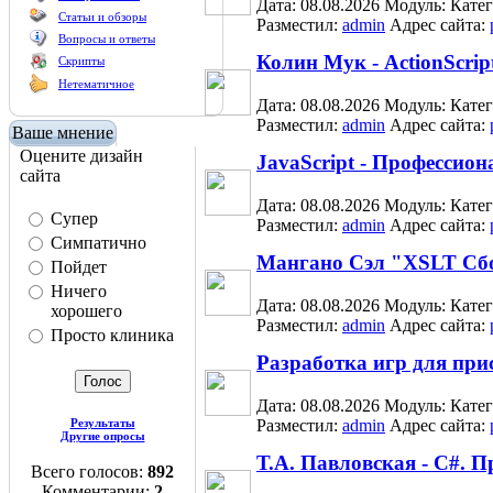
Дата: 08.08.2026
Модуль:
Кате
Статьи и обзоры
Разместил:
admin
Адрес сайта:
Вопросы и ответы
Колин Мук - ActionScrip
Скрипты
Нетематичное
Дата: 08.08.2026
Модуль:
Кате
Разместил:
admin
Адрес сайта:
Ваше мнение
Оцените дизайн
JavaScript - Професси
сайта
Дата: 08.08.2026
Модуль:
Кате
Супер
Разместил:
admin
Адрес сайта:
Симпатично
Мангано Сэл "XSLT Сбо
Пойдет
Ничего
Дата: 08.08.2026
Модуль:
Кате
хорошего
Разместил:
admin
Адрес сайта:
Просто клиника
Разработка игр для при
Дата: 08.08.2026
Модуль:
Кате
Результаты
Разместил:
admin
Адрес сайта:
Другие опросы
Т.А. Павловская - C#. 
Всего голосов:
892
Комментарии:
2