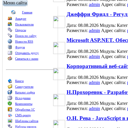
Меню сайта
Разместил:
admin
Адрес сайта:
Главная
Джеффри Фридл - Регу
Аккаунт
Пользователи
Дата: 08.08.2026
Модуль:
Кате
Разместил:
admin
Адрес сайта:
Опросы
Поиск по сайту
Microsoft ASP.NET. Обес
Новости RSS
Форум
Дата: 08.08.2026
Модуль:
Кате
Отправить другу
Разместил:
admin
Адрес сайта:
Связаться с нами
Корпоративный веб-сайт
Дата: 08.08.2026
Модуль:
Кате
Книги
Разместил:
admin
Адрес сайта:
Самоучители
Н.Прохоренок - Разраб
Каталог софта
Исходники
Дата: 08.08.2026
Модуль:
Кате
Компоненты
Разместил:
admin
Адрес сайта:
Обработки 1С
CMS-центр
О.Н. Рева - JavaScript в
Шаблоны сайтов
Наборы иконок