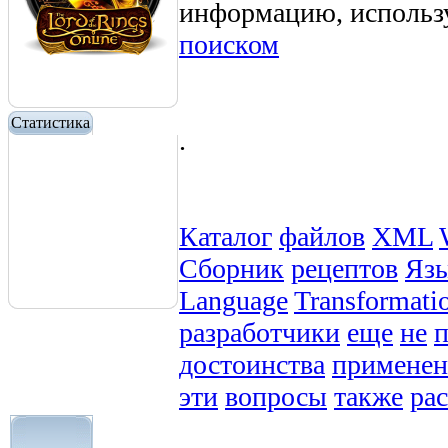
информацию, использ
поиском
Статистика
.
Каталог
файлов
XML
Сборник
рецептов
Яз
Language
Transformati
разработчики
еще
не
достоинства
применен
эти
вопросы
также
ра