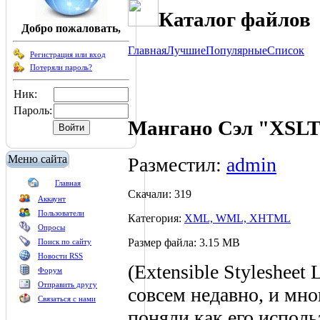
Каталог файлов
Добро пожаловать,
Главная
Лучшие
Популярные
Список
Регистрация или вход
Потеряли пароль?
Ник:
Пароль:
Мангано Сэл "XSLT
Меню сайта
Разместил:
admin
Главная
Скачали: 319
Аккаунт
Пользователи
Категория:
XML, WML, XHTML
Опросы
Размер файла: 3.15 MB
Поиск по сайту
Новости RSS
(Extensible Stylesheet
Форум
Отправить другу
совсем недавно, и мно
Связаться с нами
поняли как его исполь