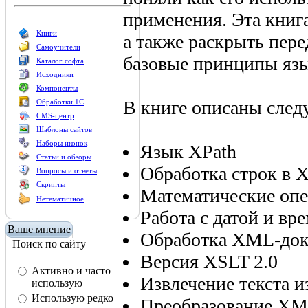
применения. Эта книга
Книги
а также раскрыть пере
Самоучители
базовые принципы яз
Каталог софта
Исходники
Компоненты
В книге описаны сле
Обработки 1С
CMS-центр
Шаблоны сайтов
Наборы иконок
Язык XPath
Статьи и обзоры
Обработка строк в 
Вопросы и ответы
Скрипты
Математические оп
Нетематичное
Работа с датой и вр
Ваше мнение
Обработка XML-док
Поиск по сайту
Версия XSLT 2.0
Активно и часто
Извлечение текста 
использую
Использую редко
Преобразование XM