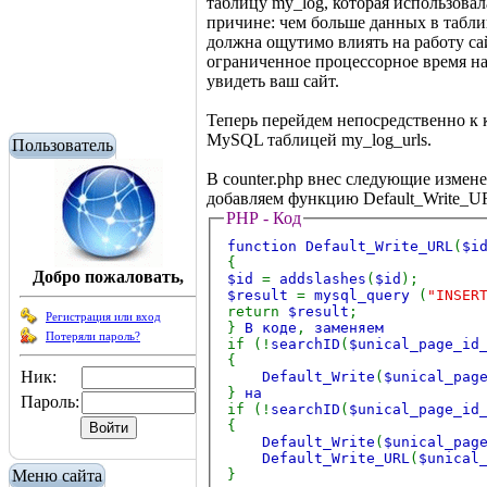
таблицу my_log, которая использовал
причине: чем больше данных в таблиц
должна ощутимо влиять на работу сай
ограниченное процессорное время на 
увидеть ваш сайт.
Теперь перейдем непосредственно к 
MySQL таблицей my_log_urls.
Пользователь
В counter.php внес следующие измене
добавляем функцию Default_Write_
PHP - Код
function Default_Write_URL
(
$i
{
Добро пожаловать,
$id
=
addslashes
(
$id
);
$result
=
mysql_query
(
"INSER
return
$result
;
Регистрация или вход
}
В коде
,
заменяем
Потеряли пароль?
if (!
searchID
(
$unical_page_id
{
Ник:
Default_Write
(
$unical_pag
}
на
Пароль:
if (!
searchID
(
$unical_page_id
{
Default_Write
(
$unical_pag
Default_Write_URL
(
$unical
}
Меню сайта