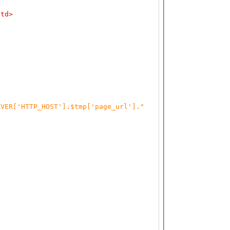
/td>
RVER['HTTP_HOST'].$tmp['page_url']."