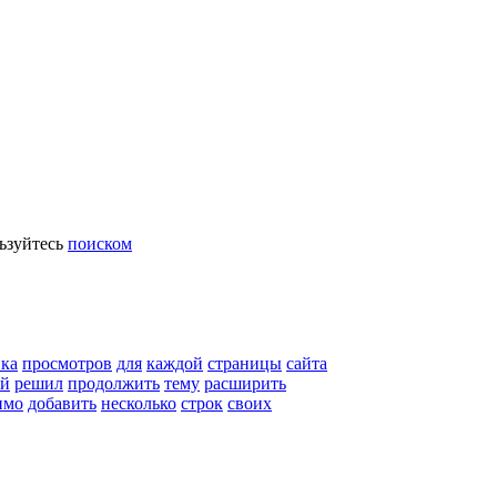
ьзуйтесь
поиском
ика
просмотров
для
каждой
страницы
сайта
ой
решил
продолжить
тему
расширить
имо
добавить
несколько
строк
своих