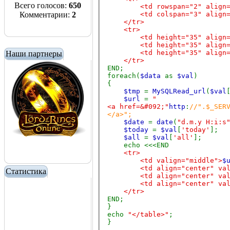
Всего голосов:
650
<td rowspan="2" align="cen
Комментарии:
2
<td colspan="3" align="cen
</tr>
<tr>
<td height="35" align="cen
<td height="35" align="cen
<td height="35" align="cen
Наши партнеры
</tr>
END;
foreach(
$data
as
$val
)
{
$tmp
=
MySQLRead_url
(
$val
$url
=
"
<a href=&#092;"
http
:
//".$_SER
</a>";
$date
=
date
(
"d.m.y H:i:s
$today
=
$val
[
'today'
];
$all
=
$val
[
'all'
];
echo <<<END
<tr>
<td valign="middle">
$
<td align="center" valig
Статистика
<td align="center" valign
<td align="center" valign
</tr>
END;
}
echo
"</table>"
;
}