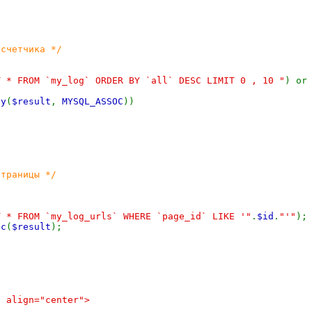
 счетчика */
T * FROM `my_log` ORDER BY `all` DESC LIMIT 0 , 10 "
) or
ay
(
$result
,
MYSQL_ASSOC
))
страницы */
T * FROM `my_log_urls` WHERE `page_id` LIKE '"
.
$id
.
"'"
)
oc
(
$result
);
*/
" align="center">