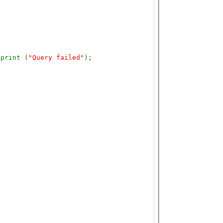
 print (
"Query failed"
);
;