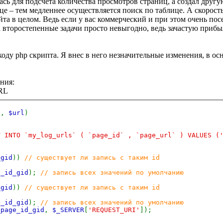
ась для подсчета количества просмотров страниц, а создал друг
е – тем медленнее осуществляется поиск по таблице. А скорость
та в целом. Ведь если у вас коммерческий и при этом очень пос
второстепенные задачи просто невыгодно, ведь зачастую прибыл
коду php скрипта. Я внес в него незначительные изменения, в о
ния:
URL
d
,
$url
)
T INTO `my_log_urls` ( `page_id` , `page_url` ) VALUES (
_gid
))
// существует ли запись с таким id
e_id_gid
);
// запись всех значений по умолчанию
_gid
))
// существует ли запись с таким id
e_id_gid
);
// запись всех значений по умолчанию
_page_id_gid
,
$_SERVER
[
'REQUEST_URI'
]);