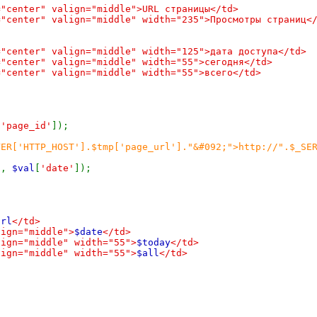
ter" valign="middle">URL страницы</td>
ter" valign="middle" width="235">Просмотры страниц<
ter" valign="middle" width="125">дата доступа</td>
ter" valign="middle" width="55">сегодня</td>
ter" valign="middle" width="55">всего</td>
[
'page_id'
]);
VER['HTTP_HOST'].$tmp['page_url']."&#092;">http://".$_SE
"
,
$val
[
'date'
]);
url
</td>
n="middle">
$date
</td>
="middle" width="55">
$today
</td>
="middle" width="55">
$all
</td>