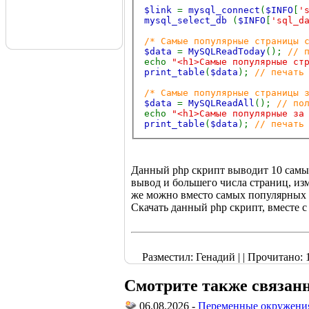
$link
=
mysql_connect
(
$INFO
[
'
mysql_select_db
(
$INFO
[
'sql_d
/* Самые популярные страницы 
$data
=
MySQLReadToday
();
// 
echo
"<h1>Самые популярные ст
print_table
(
$data
);
// печать
/* Самые популярные страницы 
$data
=
MySQLReadAll
();
// по
echo
"<h1>Самые популярные за
print_table
(
$data
);
// печать
Данный php скрипт выводит 10 самых
вывод и большего числа страниц, и
же можно вместо самых популярных 
Скачать данный php скрипт, вместе
Разместил: Генадий | | Прочитано: 1
Смотрите также связан
06.08.2026 -
Переменные окружения 