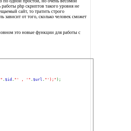
ую по одной простой, но очень весомой
 работы php скриптов такого уровня не
ещаемый сайт, то тратить строго
ь зависит от того, сколько человек сможет
сновном это новые функции для работы с
'"
.
$id
.
"' , '"
.
$url
.
"');"
);