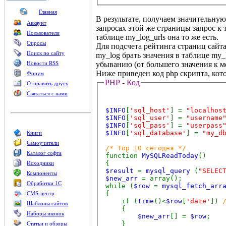
Главная
В результате, получаем значительную
Аккаунт
запросах этой же страницы запрос к т
Пользователи
таблице my_log_urls она то же есть.
Опросы
Для подсчета рейтинга страниц сайт
Поиск по сайту
my_log брать значения в таблице my_
убыванию (от большего значения к м
Новости RSS
Ниже приведен код php скрипта, кот
Форум
PHP - Код
Отправить другу
Связаться с нами
$INFO
[
'sql_host'
] =
"localhos
$INFO
[
'sql_user'
] =
"username
$INFO
[
'sql_pass'
] =
"userpass
$INFO
[
'sql_database'
] =
"my_d
Книги
Самоучители
/* Top 10 сегодня */
Каталог софта
function
MySQLReadToday
()
{
Исходники
$result
=
mysql_query
(
"SELEC
Компоненты
$new_arr
= array();
Обработки 1С
while (
$row
=
mysql_fetch_arr
{
CMS-центр
if (
time
()<
$row
[
'date'
])
Шаблоны сайтов
{
Наборы иконок
$new_arr
[] =
$row
;
}
Статьи и обзоры