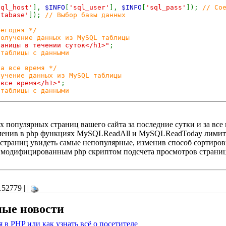
sql_host'
],
$INFO
[
'sql_user'
],
$INFO
[
'sql_pass'
]);
// Со
atabase'
]);
// Выбор базы данных
сегодня */
получение данных из MySQL таблицы
раницы в течении суток</h1>"
;
 таблицы с данными
за все время */
лучение данных из MySQL таблицы
 все время</h1>"
;
 таблицы с данными
 популярных страниц вашего сайта за последние сутки и за все
зменив в php функциях MySQLReadAll и MySQLReadToday лимит 
страниц увидеть самые непопулярные, изменив способ сортиров
 с модифицированным php скриптом подсчета просмотров страни
52779 | |
ные новости
в PHP или как узнать всё о посетителе