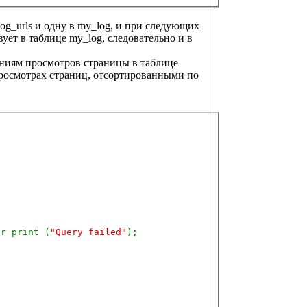
og_urls и одну в my_log, и при следующих
вует в таблице my_log, следовательно и в
чениям просмотров страницы в таблице
 просмотрах страниц, отсортированными по
or print (
"Query failed"
);