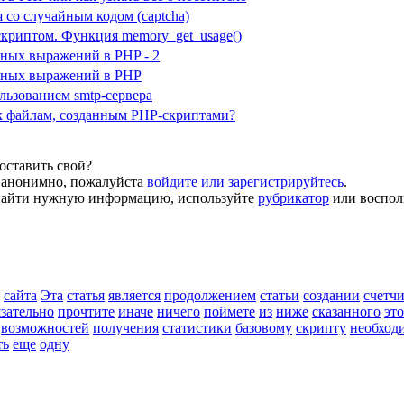
 со случайным кодом (captcha)
скриптом. Функция memory_get_usage()
рных выражений в PHP - 2
рных выражений в PHP
льзованием smtp-сервера
к файлам, созданным PHP-скриптами?
оставить свой?
 анонимно, пожалуйста
войдите или зарегистрируйтесь
.
 найти нужную информацию, используйте
рубрикатор
или воспол
сайта
Эта
статья
является
продолжением
статьи
создании
счетч
язательно
прочтите
иначе
ничего
поймете
из
ниже
сказанного
эт
возможностей
получения
статистики
базовому
скрипту
необход
ть
еще
одну