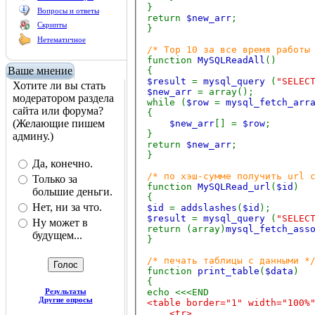
}
Вопросы и ответы
return
$new_arr
;
Скрипты
}
Нетематичное
/* Top 10 за все время работы
function
MySQLReadAll
()
Ваше мнение
{
$result
=
mysql_query
(
"SELEC
Хотите ли вы стать
$new_arr
= array();
модератором раздела
while (
$row
=
mysql_fetch_arr
сайта или форума?
{
(Желающие пишем
$new_arr
[] =
$row
;
}
админу.)
return
$new_arr
;
}
Да, конечно.
/* по хэш-сумме получить url 
Только за
function
MySQLRead_url
(
$id
)
большие деньги.
{
Нет, ни за что.
$id
=
addslashes
(
$id
);
$result
=
mysql_query
(
"SELEC
Ну может в
return (array)
mysql_fetch_ass
будущем...
}
/* печать таблицы с данными 
function
print_table
(
$data
)
{
Результаты
echo <<<END
Другие опросы
<table border="1" width="100%
<tr>