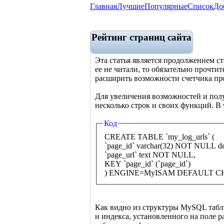
Главная
Лучшие
Популярные
Список
До
Рейтинг страниц сайта
Эта статья является продолжением с
ее не читали, то обязательно прочтит
расширить возможности счетчика пр
Для увеличения возможностей и полу
несколько строк и своих функций. В 
Код
CREATE TABLE `my_log_urls` (
`page_id` varchar(32) NOT NULL defa
`page_url` text NOT NULL,
KEY `page_id` (`page_id`)
) ENGINE=MyISAM DEFAULT CH
Как видно из структуры MySQL таблиц
и индекса, установленного на поле p