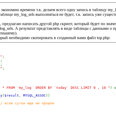
 экономию времени т.к. делаем всего одну запись в таблицу my_l
аблице my_log_urls выполняться не будет, т.к. запись уже сущест
а, предлагаю написать другой php скрипт, который будет по зна
log_urls. А результат представлять в виде таблицы с данными о
еньшему).
орый необходимо скопировать в созданный вами файл top.php:
t"
;
"
;
"
;
b"
;
T * FROM `my_log` ORDER BY `today` DESC LIMIT 0 , 10 "
) 
ay
(
$result
,
MYSQL_ASSOC
))
// если сутки еще не прошли