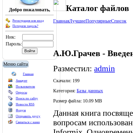
Каталог файлов
Добро пожаловать,
Главная
Лучшие
Популярные
Список
Регистрация или вход
Потеряли пароль?
Ник:
Пароль:
А.Ю.Грачев - Введе
Меню сайта
Разместил:
admin
Главная
Скачали: 199
Аккаунт
Пользователи
Категория:
Базы данных
Опросы
Поиск по сайту
Размер файла: 10.09 MB
Новости RSS
Данная книга посвяще
Форум
Отправить другу
вопросам использова
Связаться с нами
Informix. Одновременн