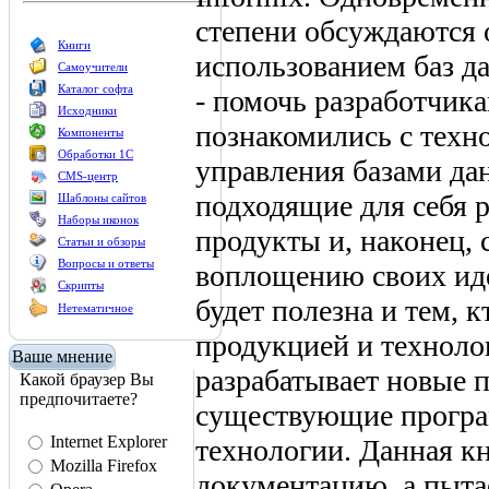
степени обсуждаются 
Книги
использованием баз д
Самоучители
Каталог софта
- помочь разработчика
Исходники
познакомились с техн
Компоненты
Обработки 1С
управления базами да
CMS-центр
подходящие для себя 
Шаблоны сайтов
Наборы иконок
продукты и, наконец, 
Статьи и обзоры
Вопросы и ответы
воплощению своих иде
Скрипты
будет полезна и тем, 
Нетематичное
продукцией и техноло
Ваше мнение
разрабатывает новые 
Какой браузер Вы
предпочитаете?
существующие програ
Internet Explorer
технологии. Данная к
Mozilla Firefox
документацию, а пыта