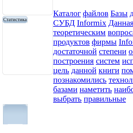
Каталог
файлов
Базы
Статистика
СУБД
Informix
Данна
теоретическим
вопрос
продуктов
фирмы
Inf
достаточной
степени
о
построения
систем
ис
цель
данной
книги
по
познакомились
технол
базами
наметить
наиб
выбрать
правильные