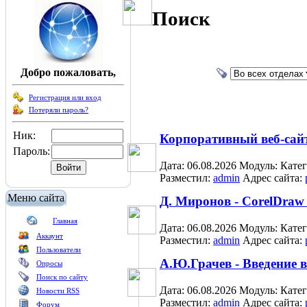
Поиск
Добро пожаловать,
Регистрация или вход
Потеряли пароль?
Ник:
Корпоративный веб-сайт
Пароль:
Дата: 06.08.2026
Модуль:
Кате
Разместил:
admin
Адрес сайта:
Меню сайта
Д. Миронов - CorelDraw
Главная
Дата: 06.08.2026
Модуль:
Кате
Аккаунт
Разместил:
admin
Адрес сайта:
Пользователи
А.Ю.Грачев - Введение 
Опросы
Поиск по сайту
Дата: 06.08.2026
Модуль:
Кате
Новости RSS
Разместил:
admin
Адрес сайта:
Форум