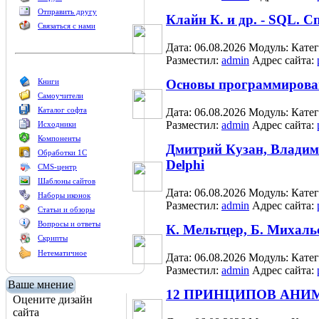
Отправить другу
Клайн К. и др. - SQL. 
Связаться с нами
Дата: 06.08.2026
Модуль:
Кате
Разместил:
admin
Адрес сайта:
Книги
Основы программировани
Самоучители
Каталог софта
Дата: 06.08.2026
Модуль:
Кате
Разместил:
admin
Адрес сайта:
Исходники
Компоненты
Дмитрий Кузан, Владим
Обработки 1С
Delphi
CMS-центр
Шаблоны сайтов
Дата: 06.08.2026
Модуль:
Кате
Наборы иконок
Разместил:
admin
Адрес сайта:
Статьи и обзоры
Вопросы и ответы
К. Мельтцер, Б. Михаль
Скрипты
Нетематичное
Дата: 06.08.2026
Модуль:
Кате
Разместил:
admin
Адрес сайта:
Ваше мнение
12 ПРИНЦИПОВ АНИ
Оцените дизайн
сайта