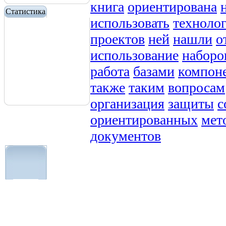
книга
ориентирована
Статистика
использовать
техноло
проектов
ней
нашли
о
использование
наборо
работа
базами
компон
также
таким
вопросам
организация
защиты
с
ориентированных
мет
документов