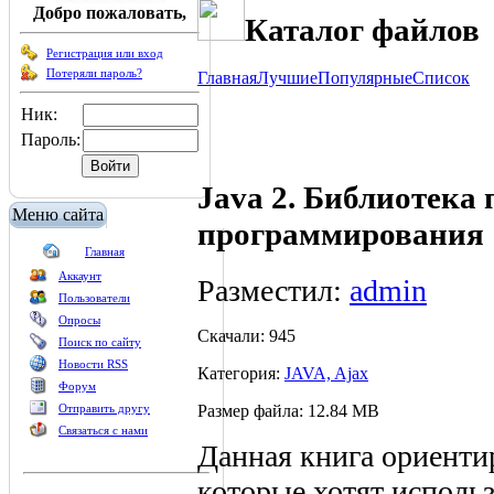
Добро пожаловать,
Каталог файлов
Регистрация или вход
Потеряли пароль?
Главная
Лучшие
Популярные
Список
Ник:
Пароль:
Java 2. Библиотека 
Меню сайта
программирования
Главная
Аккаунт
Разместил:
admin
Пользователи
Опросы
Скачали: 945
Поиск по сайту
Новости RSS
Категория:
JAVA, Ajax
Форум
Размер файла: 12.84 MB
Отправить другу
Связаться с нами
Данная книга ориентир
которые хотят использ