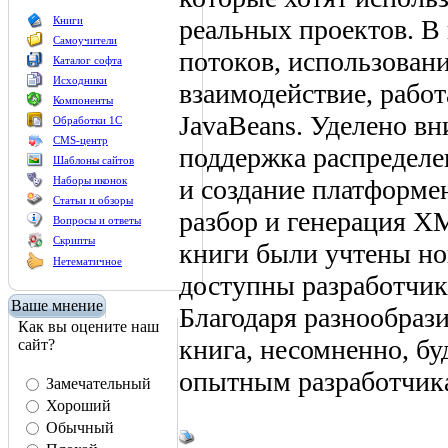
реальных проектов. В
Книги
Самоучители
потоков, использовани
Каталог софта
Исходники
взаимодействие, рабо
Компоненты
JavaBeans. Уделено вн
Обработки 1С
CMS-центр
поддержка распределе
Шаблоны сайтов
и создание платформе
Наборы иконок
Статьи и обзоры
разбор и генерация X
Вопросы и ответы
Скрипты
книги были учтены но
Нетематичное
доступны разработчик
Ваше мнение
Благодаря разнообраз
Как вы оцените наш
книга, несомненно, бу
сайт?
опытным разработчик
Замечательный
Хороший
Обычный