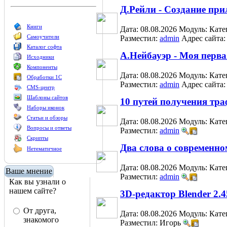
Д.Рейли - Создание при
Книги
Дата: 08.08.2026
Модуль:
Кате
Самоучители
Разместил:
admin
Адрес сайта
Каталог софта
А.Нейбауэр - Моя перв
Исходники
Компоненты
Дата: 08.08.2026
Модуль:
Кате
Обработки 1С
Разместил:
admin
Адрес сайта
CMS-центр
Шаблоны сайтов
10 путей получения тр
Наборы иконок
Статьи и обзоры
Дата: 08.08.2026
Модуль:
Кате
Вопросы и ответы
Разместил:
admin
Скрипты
Два слова о современно
Нетематичное
Дата: 08.08.2026
Модуль:
Кате
Ваше мнение
Разместил:
admin
Как вы узнали о
нашем сайте?
3D-редактор Blender 2.4
От друга,
Дата: 08.08.2026
Модуль:
Кате
знакомого
Разместил: Игорь