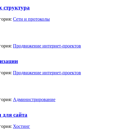
х структура
гория:
Сети и протоколы
гория:
Продвижение интернет-проектов
мизации
гория:
Продвижение интернет-проектов
гория:
Администрирование
 для сайта
гория:
Хостинг