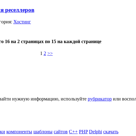
я реселлеров
гория:
Хостинг
го 16 на 2 страницах по 15 на каждой странице
1
2
>>
ь найти нужную информацию, используйте
рубрикатор
или воспол
ики
компоненты
шаблоны
сайтов
C++
PHP
Delphi
скачать