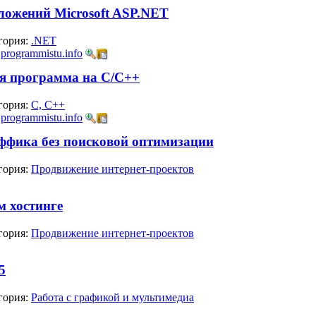
ложений Microsoft ASP.NET
гория:
.NET
:
programmistu.info
ая программа на С/С++
гория:
C, C++
:
programmistu.info
аффика без поисковой оптимизации
гория:
Продвижение интернет-проектов
м хостинге
гория:
Продвижение интернет-проектов
5
гория:
Работа с графикой и мультимедиа