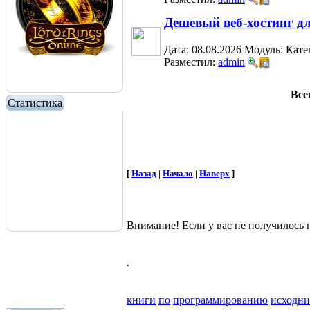
Дешевый веб-хостинг дл
Дата: 08.08.2026
Модуль:
Кате
Разместил:
admin
Все
Статистика
[
Назад
|
Начало
|
Наверх
]
Внимание! Если у вас не получилос
.
книги
по
программированию
исходн