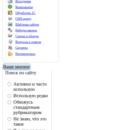
Исходники
Компоненты
Обработки 1С
CMS-центр
Шаблоны сайтов
Наборы иконок
Статьи и обзоры
Вопросы и ответы
Скрипты
Нетематичное
Ваше мнение
Поиск по сайту
Активно и часто
использую
Использую редко
Обхожусь
стандартным
рубрикатором
Не знаю, что это
такое