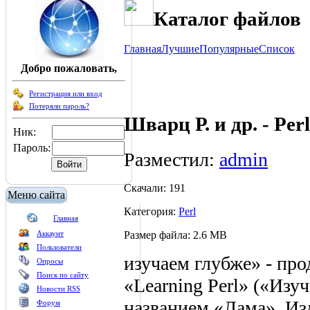
Каталог файлов
Главная
Лучшие
Популярные
Список
Добро пожаловать,
Регистрация или вход
Потеряли пароль?
Шварц Р. и др. - Per
Ник:
Пароль:
Разместил:
admin
Скачали: 191
Меню сайта
Категория:
Perl
Главная
Размер файла: 2.6 MB
Аккаунт
Пользователи
изучаем глубже» - пр
Опросы
Поиск по сайту
«Learning Perl» («Изуч
Новости RSS
названием «Лама». Из
Форум