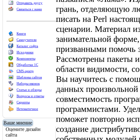
Отправить другу
грань, отделяющую лю
Связаться с нами
писать на Perl настоя
сценарии. Материал и
Книги
занимательной форме,
Самоучители
призванными помочь з
Каталог софта
Исходники
Рассмотрены пакеты и
Компоненты
Обработки 1С
области видимости, со
CMS-центр
Вы научитесь с помощ
Шаблоны сайтов
Наборы иконок
данных произвольной 
Статьи и обзоры
совместимость програ
Вопросы и ответы
Скрипты
программистами. Удел
Нетематичное
поможет повторно исп
Ваше мнение
создание дистрибутиво
Оцените дизайн
сайта
собственных модулей