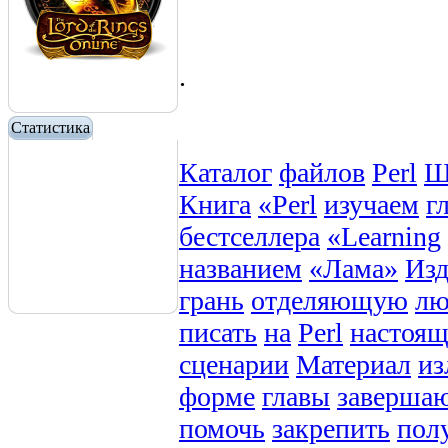
.
Статистика
Каталог
файлов
Perl
Ш
Книга
«Perl
изучаем
г
бестселлера
«Learning
названием
«Лама»
Изд
грань
отделяющую
лю
писать
на
Perl
настоящ
сценарии
Материал
из
форме
главы
заверша
помочь
закрепить
пол