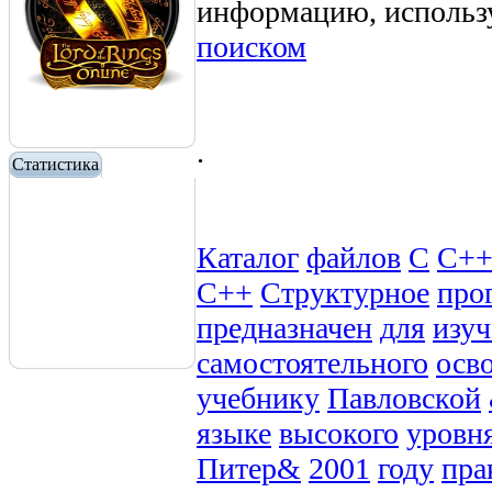
информацию, использ
поиском
.
Статистика
Каталог
файлов
C
C+
С++
Структурное
про
предназначен
для
изуч
самостоятельного
осв
учебнику
Павловской
языке
высокого
уровн
Питер&
2001
году
пра