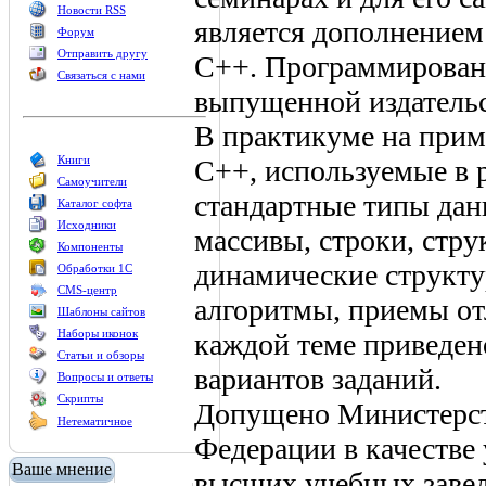
Новости RSS
является дополнением
Форум
Отправить другу
С++. Программировани
Связаться с нами
выпущенной издательс
В практикуме на прим
Книги
С++, используемые в 
Самоучители
стандартные типы дан
Каталог софта
Исходники
массивы, строки, стр
Компоненты
динамические структ
Обработки 1С
CMS-центр
алгоритмы, приемы отл
Шаблоны сайтов
Наборы иконок
каждой теме приведен
Статьи и обзоры
вариантов заданий.
Вопросы и ответы
Скрипты
Допущено Министерст
Нетематичное
Федерации в качестве 
Ваше мнение
высших учебных заве