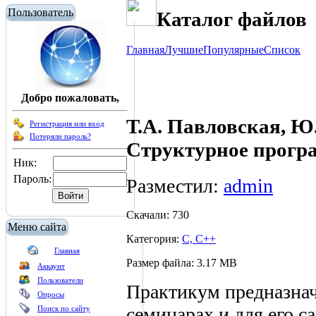
Пользователь
Каталог файлов
Главная
Лучшие
Популярные
Список
Добро пожаловать,
Т.А. Павловская, Ю
Регистрация или вход
Потеряли пароль?
Структурное прогр
Ник:
Пароль:
Разместил:
admin
Скачали: 730
Меню сайта
Категория:
C, C++
Главная
Размер файла: 3.17 MB
Аккаунт
Пользователи
Практикум предназнач
Опросы
семинарах и для его с
Поиск по сайту