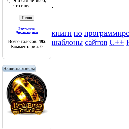
Я и сам не знаю,
.
что ищу
Результаты
книги
по
программир
Другие опросы
шаблоны
сайтов
C++
Всего голосов:
492
Комментарии:
0
Наши партнеры