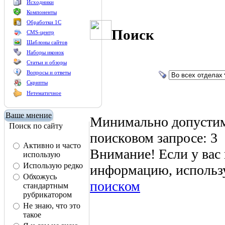
Исходники
Компоненты
Обработки 1С
Поиск
CMS-центр
Шаблоны сайтов
Наборы иконок
Статьи и обзоры
Вопросы и ответы
Скрипты
Нетематичное
Ваше мнение
Минимально допустим
Поиск по сайту
поисковом запросе: 3
Активно и часто
Внимание! Если у вас
использую
Использую редко
информацию, использ
Обхожусь
поиском
стандартным
рубрикатором
Не знаю, что это
такое