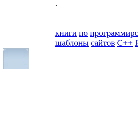
.
книги
по
программир
шаблоны
сайтов
C++