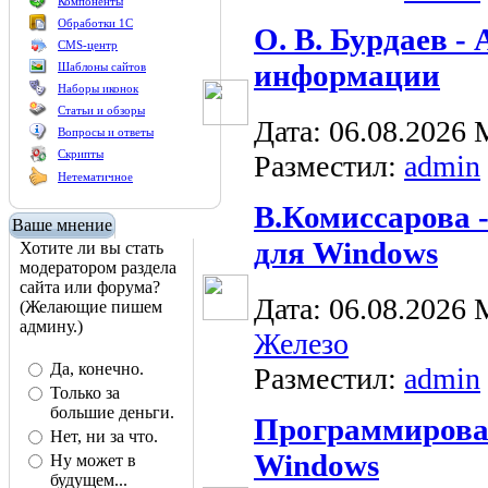
Компоненты
Обработки 1С
О. В. Бурдаев -
CMS-центр
информации
Шаблоны сайтов
Наборы иконок
Статьи и обзоры
Дата: 06.08.2026
Вопросы и ответы
Скрипты
Разместил:
admin
Нетематичное
В.Комиссарова 
Ваше мнение
для Windows
Хотите ли вы стать
модератором раздела
сайта или форума?
Дата: 06.08.2026
(Желающие пишем
админу.)
Железо
Да, конечно.
Разместил:
admin
Только за
большие деньги.
Программирован
Нет, ни за что.
Windows
Ну может в
будущем...