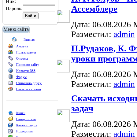
Ник:
Ассемблере
Пароль:
Дата: 06.08.2026
Меню сайта
Разместил:
admin
Главная
П.Рудаков, К. Ф
Аккаунт
Пользователи
уроки програм
Опросы
Поиск по сайту
Новости RSS
Дата: 06.08.2026
Форум
Разместил:
admin
Отправить другу
Связаться с нами
Скачать исходни
задач
Книги
Самоучители
Дата: 06.08.2026
Каталог софта
Разместил:
admin
Исходники