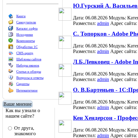
Ю.Гурский А. Васильев
Книги
Дата: 06.08.2026
Модуль:
Кате
Самоучители
Разместил:
admin
Адрес сайта
Каталог софта
С. Топорков - Adobe Ph
Исходники
Компоненты
Дата: 06.08.2026
Модуль:
Кате
Обработки 1С
Разместил:
admin
Адрес сайта
CMS-центр
Шаблоны сайтов
Л.Б.Левковец - Adobe I
Наборы иконок
Статьи и обзоры
Дата: 06.08.2026
Модуль:
Кате
Вопросы и ответы
Разместил:
admin
Адрес сайта
Скрипты
О. В.Бартеньев - 1С:Пр
Нетематичное
Дата: 06.08.2026
Модуль:
Кате
Ваше мнение
Разместил:
admin
Адрес сайта
Как вы узнали о
нашем сайте?
Кен Хендерсон - Профес
От друга,
Дата: 06.08.2026
Модуль:
Кате
знакомого
Разместил:
admin
Адрес сайта