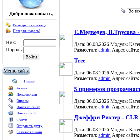
Добро пожаловать,
Регистрация или вход
Потеряли пароль?
Е.Медведев, В.Трусова 
Ник:
Дата: 06.08.2026
Модуль:
Кате
Пароль:
Разместил:
admin
Адрес сайта
Tree
Меню сайта
Дата: 06.08.2026
Модуль:
Кате
Разместил:
admin
Адрес сайта
Главная
5 примеров прозрачно
Аккаунт
Пользователи
Дата: 06.08.2026
Модуль:
Кате
Опросы
Разместил:
admin
Адрес сайта
Поиск по сайту
Новости RSS
Джеффри Рихтер - CLR 
Форум
Отправить другу
Дата: 06.08.2026
Модуль:
Кате
Связаться с нами
Разместил:
admin
Адрес сайта