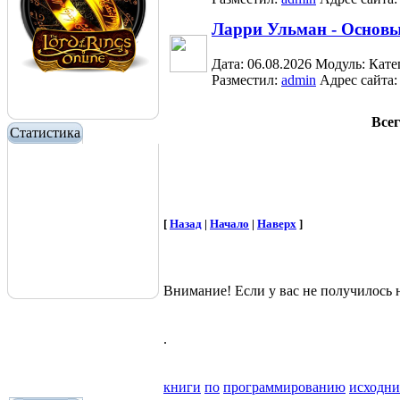
Ларри Ульман - Основ
Дата: 06.08.2026
Модуль:
Кате
Разместил:
admin
Адрес сайта
Всег
Статистика
[
Назад
|
Начало
|
Наверх
]
Внимание! Если у вас не получилос
.
книги
по
программированию
исходн