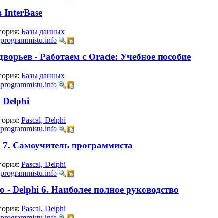
 InterBase
гория:
Базы данных
:
programmistu.info
дворьев - Работаем с Oracle: Учебное пособие
гория:
Базы данных
:
programmistu.info
 Delphi
гория:
Pascal, Delphi
:
programmistu.info
i 7. Самоучитель программиста
гория:
Pascal, Delphi
:
programmistu.info
о - Delphi 6. Наиболее полное руководство
гория:
Pascal, Delphi
:
programmistu.info