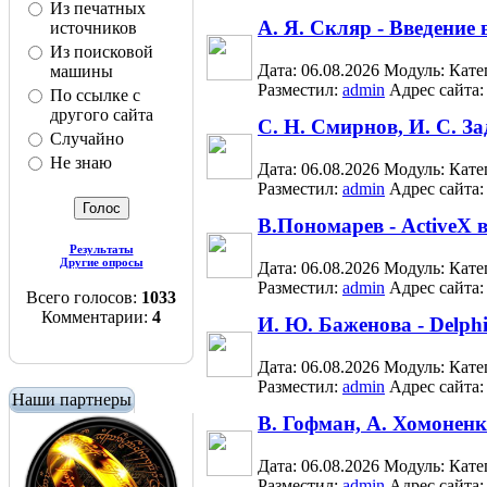
Из печатных
А. Я. Скляр - Введение в
источников
Из поисковой
Дата: 06.08.2026
Модуль:
Кате
машины
Разместил:
admin
Адрес сайта
По ссылке с
другого сайта
С. Н. Смирнов, И. С. За
Случайно
Не знаю
Дата: 06.08.2026
Модуль:
Кате
Разместил:
admin
Адрес сайта
В.Пономарев - ActiveX в
Результаты
Другие опросы
Дата: 06.08.2026
Модуль:
Кате
Разместил:
admin
Адрес сайта
Всего голосов:
1033
Комментарии:
4
И. Ю. Баженова - Delph
Дата: 06.08.2026
Модуль:
Кате
Разместил:
admin
Адрес сайта
Наши партнеры
В. Гофман, А. Хомоненк
Дата: 06.08.2026
Модуль:
Кате
Разместил:
admin
Адрес сайта