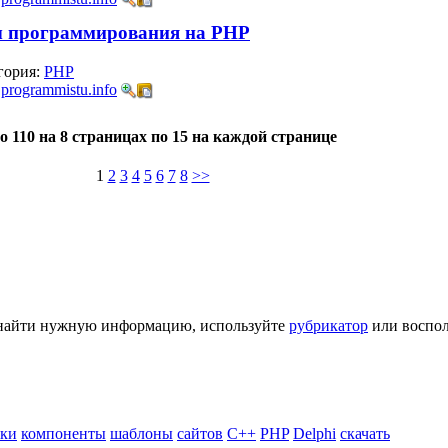
ы программирования на РНР
гория:
PHP
:
programmistu.info
о 110 на 8 страницах по 15 на каждой странице
1
2
3
4
5
6
7
8
>>
ь найти нужную информацию, используйте
рубрикатор
или воспол
ики
компоненты
шаблоны
сайтов
C++
PHP
Delphi
скачать