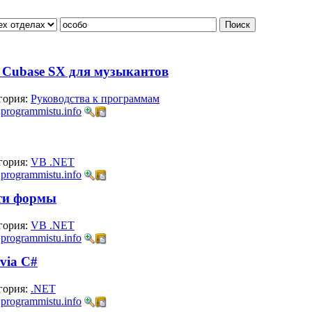
- Cubase SX для музыкантов
гория:
Руководства к программам
:
programmistu.info
гория:
VB .NET
:
programmistu.info
сти формы
гория:
VB .NET
:
programmistu.info
via C#
гория:
.NET
:
programmistu.info