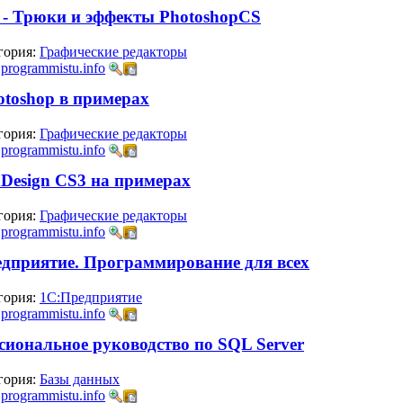
 - Трюки и эффекты PhotoshopCS
гория:
Графические редакторы
:
programmistu.info
otoshop в примерах
гория:
Графические редакторы
:
programmistu.info
nDesign CS3 на примерах
гория:
Графические редакторы
:
programmistu.info
едприятие. Программирование для всех
гория:
1С:Предприятие
:
programmistu.info
сиональное руководство по SQL Server
гория:
Базы данных
:
programmistu.info