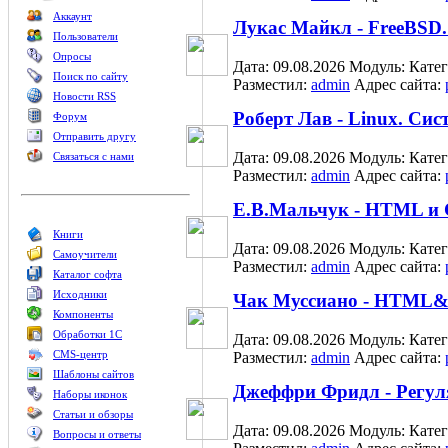
Аккаунт
Лукас Майкл - FreeBSD.
Пользователи
Опросы
Дата: 09.08.2026
Модуль:
Кате
Поиск по сайту
Разместил:
admin
Адрес сайта:
Новости RSS
Роберт Лав - Linux. Си
Форум
Отправить другу
Дата: 09.08.2026
Модуль:
Кате
Связаться с нами
Разместил:
admin
Адрес сайта:
Е.В.Мальчук - HTML и 
Книги
Дата: 09.08.2026
Модуль:
Кате
Самоучители
Разместил:
admin
Адрес сайта:
Каталог софта
Исходники
Чак Муссиано - HTML&
Компоненты
Обработки 1С
Дата: 09.08.2026
Модуль:
Кате
CMS-центр
Разместил:
admin
Адрес сайта:
Шаблоны сайтов
Джеффри Фридл - Регу
Наборы иконок
Статьи и обзоры
Дата: 09.08.2026
Модуль:
Кате
Вопросы и ответы