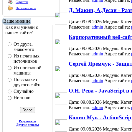
Разместил:
admin
Адрес сайта:
Скрипты
Нетематичное
Д. Макин, А.Десаи - Ра
Ваше мнение
Дата: 09.08.2026
Модуль:
Кате
Разместил:
admin
Адрес сайта:
Как вы узнали о
нашем сайте?
Корпоративный веб-сайт
От друга,
Дата: 09.08.2026
Модуль:
Кате
знакомого
Разместил:
admin
Адрес сайта:
Из печатных
источников
Сергей Яремчук - Защи
Из поисковой
машины
Дата: 09.08.2026
Модуль:
Кате
По ссылке с
Разместил:
admin
Адрес сайта:
другого сайта
О.Н. Рева - JavaScript в
Случайно
Не знаю
Дата: 09.08.2026
Модуль:
Кате
Разместил:
admin
Адрес сайта:
Колин Мук - ActionScrip
Результаты
Другие опросы
Дата: 09.08.2026
Модуль:
Кате