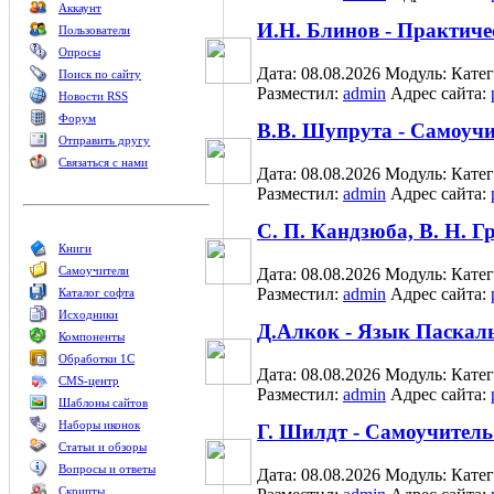
Аккаунт
И.Н. Блинов - Практиче
Пользователи
Опросы
Дата: 08.08.2026
Модуль:
Кате
Поиск по сайту
Разместил:
admin
Адрес сайта:
Новости RSS
Форум
В.В. Шупрута - Самоучи
Отправить другу
Связаться с нами
Дата: 08.08.2026
Модуль:
Кате
Разместил:
admin
Адрес сайта:
С. П. Кандзюба, В. Н. Г
Книги
Самоучители
Дата: 08.08.2026
Модуль:
Кате
Разместил:
admin
Адрес сайта:
Каталог софта
Исходники
Д.Алкок - Язык Паскал
Компоненты
Обработки 1С
Дата: 08.08.2026
Модуль:
Кате
CMS-центр
Разместил:
admin
Адрес сайта:
Шаблоны сайтов
Наборы иконок
Г. Шилдт - Самоучител
Статьи и обзоры
Вопросы и ответы
Дата: 08.08.2026
Модуль:
Кате
Скрипты