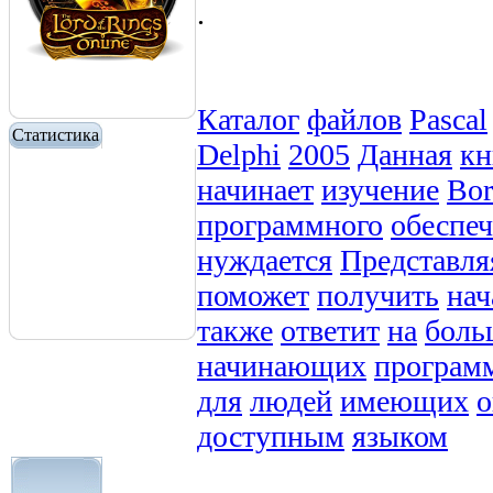
.
Каталог
файлов
Pascal
Статистика
Delphi
2005
Данная
кн
начинает
изучение
Bor
программного
обеспе
нуждается
Представля
поможет
получить
нач
также
ответит
на
боль
начинающих
програм
для
людей
имеющих
о
доступным
языком