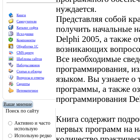
нуждается.
Книги
Представляя собой кр
Самоучители
получить начальные н
Каталог софта
Исходники
Delphi 2005, а также 
Компоненты
возникающих вопросо
Обработки 1С
CMS-центр
Все необходимые свед
Шаблоны сайтов
Наборы иконок
программирования, и
Статьи и обзоры
языком. Вы узнаете о 
Вопросы и ответы
Скрипты
программы, а также о
Нетематичное
программирования Del
Ваше мнение
Поиск по сайту
Книга содержит подро
Активно и часто
первых программ на н
использую
Использую редко
количество практичес