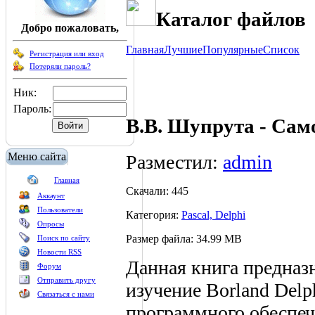
Каталог файлов
Добро пожаловать,
Главная
Лучшие
Популярные
Список
Регистрация или вход
Потеряли пароль?
Ник:
Пароль:
В.В. Шупрута - Сам
Меню сайта
Разместил:
admin
Главная
Скачали: 445
Аккаунт
Пользователи
Категория:
Pascal, Delphi
Опросы
Размер файла: 34.99 MB
Поиск по сайту
Новости RSS
Данная книга предназн
Форум
Отправить другу
изучение Borland Delp
Связаться с нами
программного обеспече