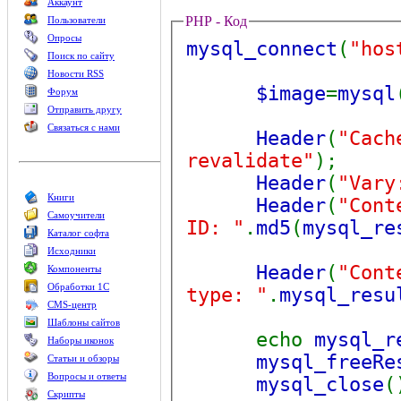
Аккаунт
PHP - Код
Пользователи
Опросы
mysql_connect
(
"hos
Поиск по сайту
Новости RSS
$image
=
mysql
Форум
Отправить другу
Связаться с нами
Header
(
"Cach
revalidate"
);
Header
(
"Vary
Книги
Header
(
"Cont
Самоучители
ID: "
.
md5
(
mysql_re
Каталог софта
Исходники
Header
(
"Cont
Компоненты
Обработки 1С
type: "
.
mysql_resu
CMS-центр
Шаблоны сайтов
echo
mysql_r
Наборы иконок
mysql_freeRe
Статьи и обзоры
Вопросы и ответы
mysql_close
(
Скрипты