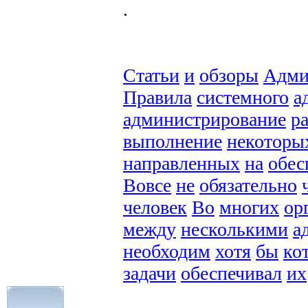
.
Статьи
и
обзоры
Адми
Правила
системного
а
администрирование
р
выполнение
некоторы
направленных
на
обес
Вовсе
не
обязательно
человек
Во
многих
ор
между
несколькими
а
необходим
хотя
бы
ко
задачи
обеспечивал
их