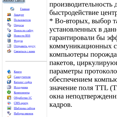
Меню сайта
производительность д
Главная
быстродействие центр
Аккаунт
* Во-вторых, выбор т
Пользователи
Опросы
установленных в дан
Поиск по сайту
гарантировали бы эф
Новости RSS
Форум
коммуникационных ср
Отправить другу
Связаться с нами
компьютеры порожда
пакетов, циркулирую
параметры протокол
Книги
Самоучители
обеспечением компью
Каталог софта
значение поля TTL (Ti
Исходники
Компоненты
окна неподтвержденн
Обработки 1С
кадров.
CMS-центр
Шаблоны сайтов
Наборы иконок