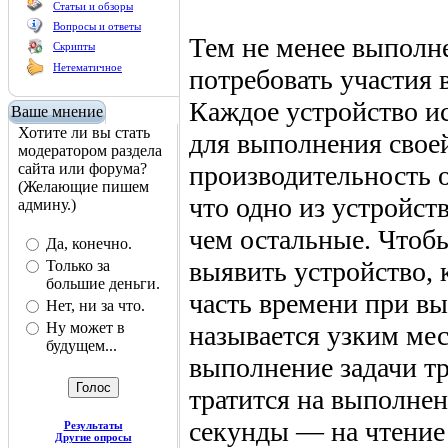
Статьи и обзоры
Вопросы и ответы
Тем не менее выполн
Скрипты
Нетематичное
потребовать участия 
Каждое устройство и
Ваше мнение
Хотите ли вы стать
для выполнения своей
модератором раздела
сайта или форума?
производительность о
(Желающие пишем
что одно из устройст
админу.)
чем остальные. Чтоб
Да, конечно.
выявить устройство,
Только за
большие деньги.
часть времени при вы
Нет, ни за что.
Ну может в
называется узким мес
будущем...
выполнение задачи тр
тратится на выполне
секунды — на чтение 
Результаты
Другие опросы