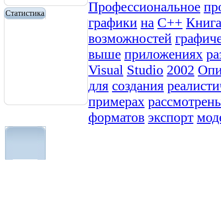
Профессиональное
пр
Статистика
графики
на
C++
Книг
возможностей
графич
выше
приложениях
ра
Visual
Studio
2002
Опи
для
создания
реалист
примерах
рассмотрен
форматов
экспорт
мод