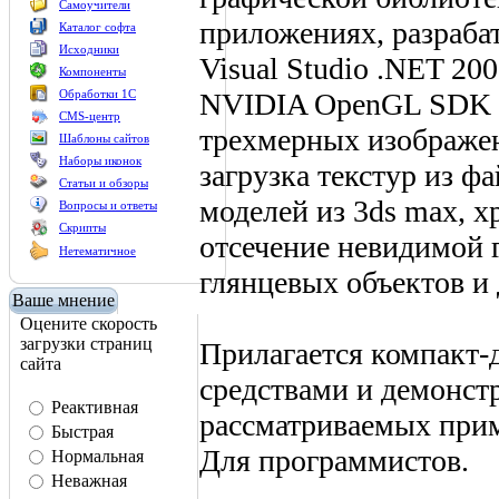
Самоучители
приложениях, разраба
Каталог софта
Исходники
Visual Studio .NET 20
Компоненты
NVIDIA OpenGL SDK д
Обработки 1С
CMS-центр
трехмерных изображе
Шаблоны сайтов
Наборы иконок
загрузка текстур из ф
Статьи и обзоры
моделей из 3ds max, х
Вопросы и ответы
Скрипты
отсечение невидимой 
Нетематичное
глянцевых объектов и 
Ваше мнение
Оцените скорость
загрузки страниц
Прилагается компакт-
сайта
средствами и демонс
Реактивная
рассматриваемых при
Быстрая
Для программистов.
Нормальная
Неважная