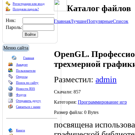
Регистрация или вход
Каталог файлов
Потеряли пароль?
Ник:
Главная
Лучшие
Популярные
Список
Пароль:
Меню сайта
OpenGL. Профессио
Главная
трехмерной график
Аккаунт
Пользователи
Разместил:
admin
Опросы
Поиск по сайту
Новости RSS
Скачали: 857
Форум
Отправить другу
Категория:
Программирование игр
Связаться с нами
Размер файла: 0 Bytes
посвящена использов
Книги
графической библиоте