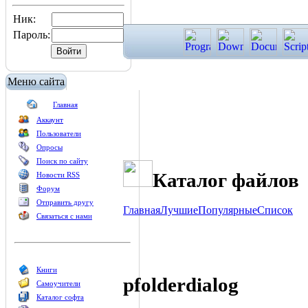
Ник:
Пароль:
Меню сайта
Главная
Аккаунт
Пользователи
Опросы
Поиск по сайту
Каталог файлов
Новости RSS
Форум
Отправить другу
Главная
Лучшие
Популярные
Список
Связаться с нами
Книги
pfolderdialog
Самоучители
Каталог софта