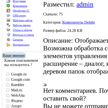
Исходники
Разместил:
admin
Компоненты
Обработки 1С
Скачали: 75
CMS-центр
Шаблоны сайтов
Категория:
Компоненты Delphi
Наборы иконок
Размер файла: 24.28 KB
Статьи и обзоры
Вопросы и ответы
Описание: Отображает
Скрипты
Нетематичное
Возможна обработка с
элементов управления 
Ваше мнение
Каким поисковиком
расширение – диалог, 
вы пользуетесь ?
деревом папок отображ
Google.ru
Google.com
Rambler
Нет комментариев. По
Mail.ru
WebAlta
оставить свой?
Яндекс
Вы не можете отправи
Апорт