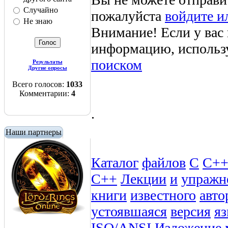
Случайно
пожалуйста
войдите и
Не знаю
Внимание! Если у вас
информацию, использ
поиском
Результаты
Другие опросы
Всего голосов:
1033
Комментарии:
4
.
Наши партнеры
Каталог
файлов
C
C+
C++
Лекции
и
упражн
книги
известного
авто
устоявшаяся
версия
я
ISO/ANSI
Изложение