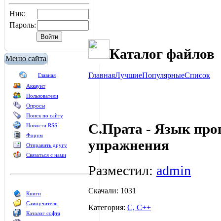
Ник:
Пароль:
Каталог файлов
Меню сайта
Главная
Лучшие
Популярные
Список
Главная
Аккаунт
Пользователи
Опросы
Поиск по сайту
С.Прата - Язык пр
Новости RSS
Форум
упражнения
Отправить другу
Связаться с нами
Разместил:
admin
Скачали: 1031
Книги
Самоучители
Категория:
C, C++
Каталог софта