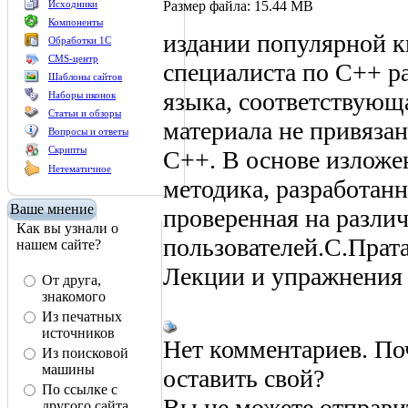
Размер файла: 15.44 MB
Исходники
Компоненты
издании популярной кн
Обработки 1С
CMS-центр
специалиста по C++ р
Шаблоны сайтов
языка, соответствующ
Наборы иконок
Статьи и обзоры
материала не привязан
Вопросы и ответы
Скрипты
C++. В основе изложе
Нетематичное
методика, разработанн
Ваше мнение
проверенная на разли
Как вы узнали о
пользователей.С.Прат
нашем сайте?
Лекции и упражнения
От друга,
знакомого
Из печатных
источников
Нет комментариев. По
Из поисковой
машины
оставить свой?
По ссылке с
Вы не можете отправи
другого сайта