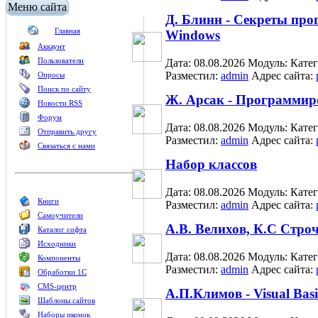
Меню сайта
Д. Блинн - Секреты пр
Главная
Windows
Аккаунт
Пользователи
Дата: 08.08.2026
Модуль:
Кате
Разместил:
admin
Адрес сайта:
Опросы
Поиск по сайту
Ж. Арсак - Программир
Новости RSS
Форум
Дата: 08.08.2026
Модуль:
Кате
Отправить другу
Разместил:
admin
Адрес сайта:
Связаться с нами
Набор классов
Дата: 08.08.2026
Модуль:
Кате
Книги
Разместил:
admin
Адрес сайта:
Самоучители
А.В. Велихов, К.С Стро
Каталог софта
Исходники
Дата: 08.08.2026
Модуль:
Кате
Компоненты
Разместил:
admin
Адрес сайта:
Обработки 1С
CMS-центр
А.П.Климов - Visual Bas
Шаблоны сайтов
Наборы иконок