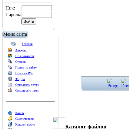
Ник:
Пароль:
Меню сайта
Главная
Аккаунт
Пользователи
Опросы
Поиск по сайту
Новости RSS
Форум
Отправить другу
Связаться с нами
Книги
Самоучители
Каталог софта
Каталог файлов