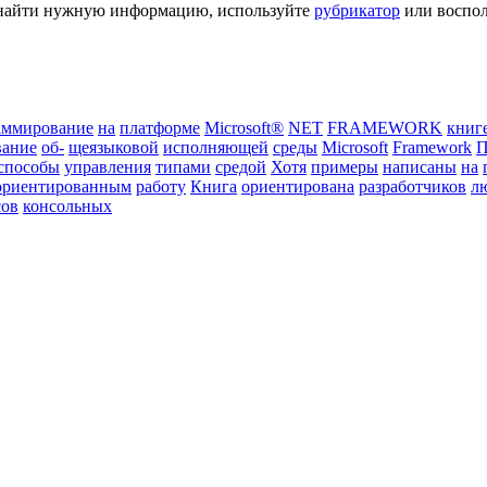
ь найти нужную информацию, используйте
рубрикатор
или воспол
аммирование
на
платформе
Microsoft®
NET
FRAMEWORK
книг
вание
об-
щеязыковой
исполняющей
среды
Microsoft
Framework
П
способы
управления
типами
средой
Хотя
примеры
написаны
на
ориентированным
работу
Книга
ориентирована
разработчиков
л
сов
консольных