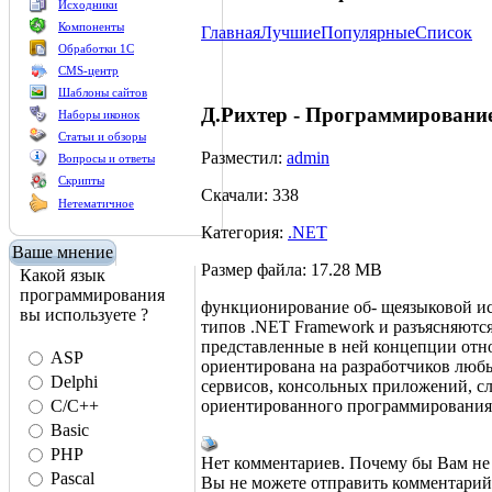
Исходники
Компоненты
Главная
Лучшие
Популярные
Список
Обработки 1С
CMS-центр
Шаблоны сайтов
Д.Рихтер - Программирован
Наборы иконок
Статьи и обзоры
Разместил:
admin
Вопросы и ответы
Скрипты
Скачали: 338
Нетематичное
Категория:
.NET
Ваше мнение
Размер файла: 17.28 MB
Какой язык
программирования
функционирование об- щеязыковой ис
вы используете ?
типов .NET Framework и разъясняютс
представленные в ней концепции отно
ASP
ориентирована на разработчиков люб
Delphi
сервисов, консольных приложений, сл
ориентированного программирования и
C/C++
Basic
PHP
Нет комментариев. Почему бы Вам не 
Pascal
Вы не можете отправить комментари