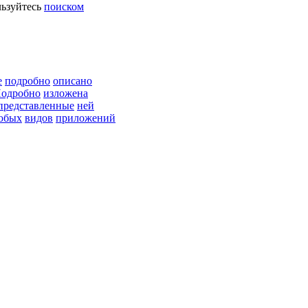
ьзуйтесь
поиском
е
подробно
описано
одробно
изложена
представленные
ней
юбых
видов
приложений