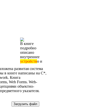
В книге
подробно
описано
внутреннее
устройств
о и
ложена развитая система
ы в книге написаны на С*,
ework. Книга
rms, Web Forms. Web-
нцепциями объектно-
предметного указателя.