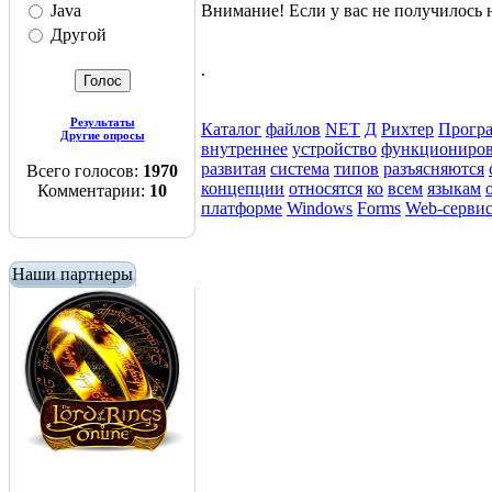
Внимание! Если у вас не получилос
Java
Другой
.
Результаты
Каталог
файлов
NET
Д
Рихтер
Прогр
Другие опросы
внутреннее
устройство
функциониро
развитая
система
типов
разъясняются
Всего голосов:
1970
концепции
относятся
ко
всем
языкам
Комментарии:
10
платформе
Windows
Forms
Web-серви
Наши партнеры