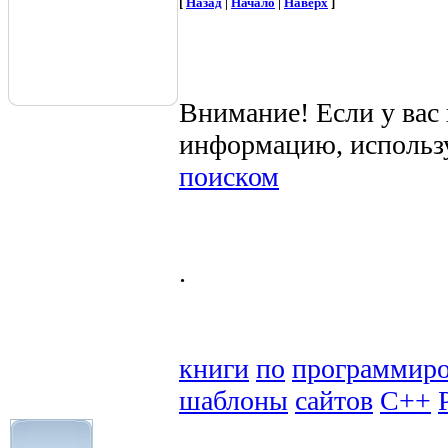
[
Назад
|
Начало
|
Наверх
]
Внимание! Если у вас
информацию, использ
поиском
.
книги
по
программир
шаблоны
сайтов
C++