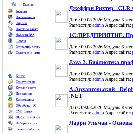
Главная
Джеффри Рихтер - CLR 
Аккаунт
Пользователи
Дата: 09.08.2026
Модуль:
Кате
Опросы
Разместил:
admin
Адрес сайта:
Поиск по сайту
1С:ПРЕДПРИЯТИЕ. Прак
Новости RSS
Форум
Дата: 09.08.2026
Модуль:
Кате
Отправить другу
Разместил:
admin
Адрес сайта:
Связаться с нами
Java 2. Библиотека про
Дата: 09.08.2026
Модуль:
Кате
Книги
Разместил:
admin
Адрес сайта:
Самоучители
Каталог софта
А.Архангельский - Delph
Исходники
.NET
Компоненты
Обработки 1С
Дата: 09.08.2026
Модуль:
Кате
CMS-центр
Разместил:
admin
Адрес сайта:
Шаблоны сайтов
Ларри Ульман - Основ
Наборы иконок
Статьи и обзоры