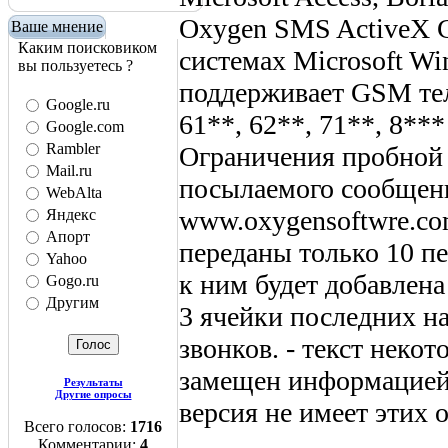
Oxygen SMS ActiveX C
Ваше мнение
Каким поисковиком
системах Microsoft Wi
вы пользуетесь ?
поддерживает GSM тел
Google.ru
61**, 62**, 71**, 8***
Google.com
Rambler
Ограничения пробной в
Mail.ru
посылаемого сообщени
WebAlta
www.oxygensoftwre.co
Яндекс
Апорт
переданы только 10 пе
Yahoo
к ним будет добавлена
Gogo.ru
Другим
3 ячейки последних 
звонков. - текст неко
замещен информацией 
Результаты
Другие опросы
версия не имеет этих 
Всего голосов:
1716
Комментарии:
4