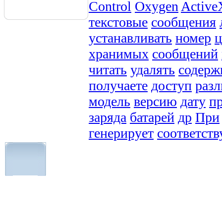
Control
Oxygen
Active
текстовые
сообщения
устанавливать
номер
ц
хранимых
сообщений
читать
удалять
содерж
получаете
доступ
раз
модель
версию
дату
п
заряда
батарей
др
При
генерирует
соответст