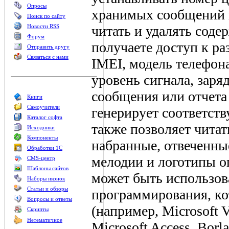
Опросы
хранимых сообщений и
Поиск по сайту
читать и удалять сод
Новости RSS
Форум
получаете доступ к р
Отправить другу
Связаться с нами
IMEI, модель телефона
уровень сигнала, заря
сообщения или отчета
Книги
Самоучители
генерирует соответст
Каталог софта
также позволяет читат
Исходники
Компоненты
набранные, отвеченны
Обработки 1С
мелодии и логотипы оп
CMS-центр
Шаблоны сайтов
может быть использов
Наборы иконок
Статьи и обзоры
программирования, ко
Вопросы и ответы
(например, Microsoft V
Скрипты
Нетематичное
Microsoft Access, Borl