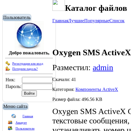
Каталог файлов
Пользователь
Главная
Лучшие
Популярные
Список
Oxygen SMS ActiveX
Добро пожаловать,
Регистрация или вход
Разместил:
admin
Потеряли пароль?
Скачали: 41
Ник:
Пароль:
Категория:
Компоненты ActiveX
Размер файла: 496.56 KB
Меню сайта
Oxygen SMS ActiveX C
Главная
текстовые сообщения,
Аккаунт
устанавливать номер 
Пользователи