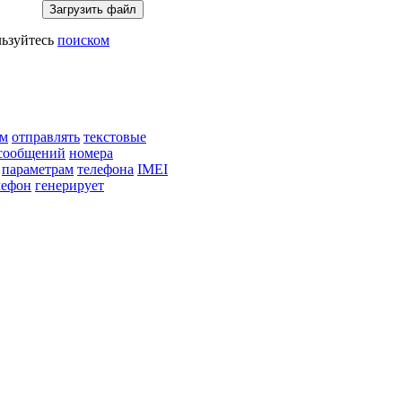
ьзуйтесь
поиском
м
отправлять
текстовые
сообщений
номера
параметрам
телефона
IMEI
лефон
генерирует