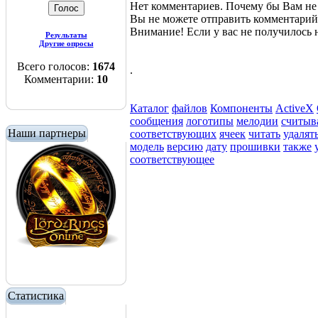
Нет комментариев. Почему бы Вам не 
Вы не можете отправить комментари
Внимание! Если у вас не получилос
Результаты
Другие опросы
Всего голосов:
1674
.
Комментарии:
10
Каталог
файлов
Компоненты
ActiveX
сообщения
логотипы
мелодии
считыв
Наши партнеры
соответствующих
ячеек
читать
удалят
модель
версию
дату
прошивки
также
соответствующее
Статистика