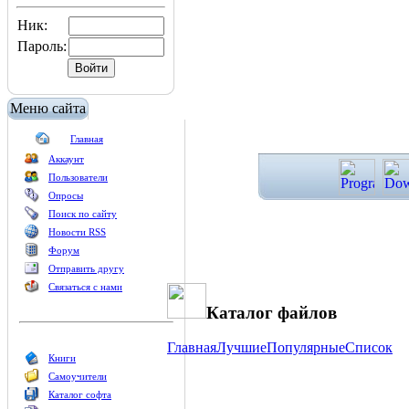
Ник:
Пароль:
Меню сайта
Главная
Аккаунт
Пользователи
Опросы
Поиск по сайту
Новости RSS
Форум
Отправить другу
Связаться с нами
Каталог файлов
Главная
Лучшие
Популярные
Список
Книги
Самоучители
Каталог софта