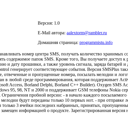
Версия: 1.0
E-Mail автора:
aalextorm@rambler.ru
Домашняя страница:
programmistu.info
танавливать номер центра SMS, получать количество хранимых 
лять содержимое папок SMS. Кроме того, Вы получаете доступ к
сию и дату прошивки, а также уровень сигнала, заряда батарей и
ntrol генерирует соответствующее события. Версия SMSPlus такж
е, отвеченные и пропущенные номера, посылать мелодии и лого
ан в любой среде программирования, которая поддерживает Activ
rosoft Access, Borland Delphi, Borland C++ Builder). Oxygen SMS Ac
dows 95, 98, NT и 2000 и поддерживает GSM телефоны Nokia сери
я. Ограничения пробной версии: - в начало каждого посылаемого
мелодии будут переданы только 10 первых нот. - при отправке л
ы только 3 ячейки последних набранных, принятых, пропущенных
 замещен информацией о продукте. Зарегистрированная версия 