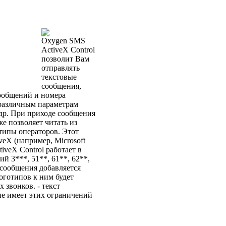
Oxygen SMS
ActiveX Control
позволит Вам
отправлять
текстовые
сообщения,
сообщений и номера
 различным параметрам
 др. При приходе сообщения
е позволяет читать из
типы операторов. Этот
eX (например, Microsoft
tiveX Control работает в
й 3***, 51**, 61**, 62**,
 сообщения добавляется
оготипов к ним будет
 звонков. - текст
не имеет этих ограничений