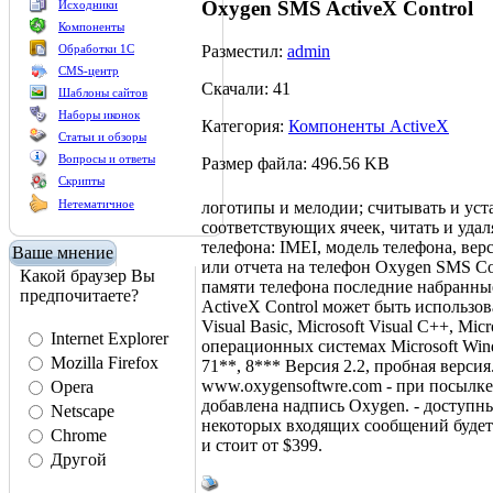
Oxygen SMS ActiveX Control
Исходники
Компоненты
Разместил:
admin
Обработки 1С
CMS-центр
Скачали: 41
Шаблоны сайтов
Наборы иконок
Категория:
Компоненты ActiveX
Статьи и обзоры
Вопросы и ответы
Размер файла: 496.56 KB
Скрипты
Нетематичное
логотипы и мелодии; считывать и ус
соответствующих ячеек, читать и уда
телефона: IMEI, модель телефона, вер
Ваше мнение
или отчета на телефон Oxygen SMS Co
Какой браузер Вы
памяти телефона последние набранны
предпочитаете?
ActiveX Control может быть использов
Visual Basic, Microsoft Visual C++, Mic
Internet Explorer
операционных системах Microsoft Win
Mozilla Firefox
71**, 8*** Версия 2.2, пробная верси
www.oxygensoftwre.com - при посылке 
Opera
добавлена надпись Oxygen. - доступн
Netscape
некоторых входящих сообщений будет
Chrome
и стоит от $399.
Другой