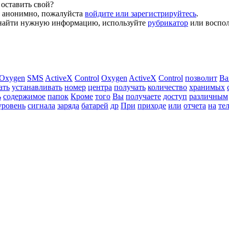
оставить свой?
й анонимно, пожалуйста
войдите или зарегистрируйтесь
.
ь найти нужную информацию, используйте
рубрикатор
или воспол
Oxygen
SMS
ActiveX
Control
Oxygen
ActiveX
Control
позволит
Ва
ать
устанавливать
номер
центра
получать
количество
хранимых
ь
содержимое
папок
Кроме
того
Вы
получаете
доступ
различным
уровень
сигнала
заряда
батарей
др
При
приходе
или
отчета
на
те