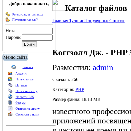
Добро пожаловать,
Каталог файлов
Регистрация или вход
Потеряли пароль?
Главная
Лучшие
Популярные
Список
Ник:
Пароль:
Коггзолл Дж. - PHP 
Меню сайта
Разместил:
admin
Главная
Аккаунт
Скачали: 266
Пользователи
Опросы
Категория:
PHP
Поиск по сайту
Новости RSS
Размер файла: 18.13 MB
Форум
известного профессион
Отправить другу
Связаться с нами
приложений посвящена
в настоящее время язы