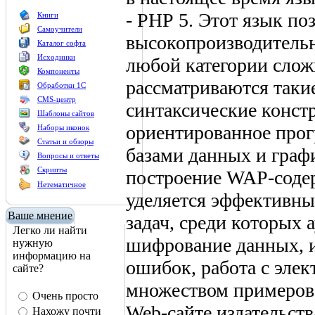
- РНР 5. Этот язык по
Книги
Самоучители
высокопроизводитель
Каталог софта
Исходники
любой категории слож
Компоненты
рассматриваются таки
Обработки 1С
CMS-центр
синтаксические конст
Шаблоны сайтов
ориентированное прог
Наборы иконок
Статьи и обзоры
базами данных и граф
Вопросы и ответы
Скрипты
построение WAP-соде
Нетематичное
уделяется эффективн
Ваше мнение
задач, среди которых 
Легко ли найти
шифрование данных, и
нужную
информацию на
ошибок, работа с элек
сайте?
множеством примеров,
Очень просто
Web-сайте издательств
Нахожу почти