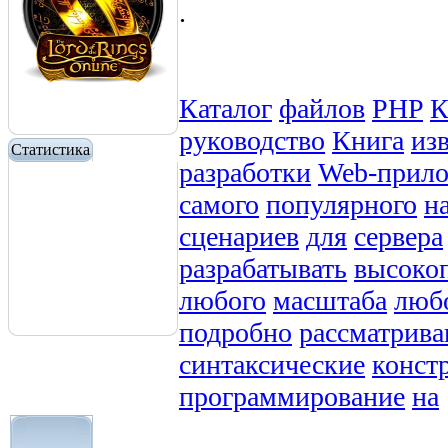
.
Каталог
файлов
PHP
К
руководство
Книга
из
Статистика
разработки
Web-прил
самого
популярного
н
сценариев
для
сервера
разрабатывать
высоко
любого
масштаба
люб
подробно
рассматрива
синтаксические
конст
программирование
на