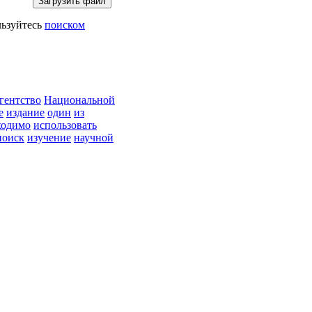
ьзуйтесь
поиском
гентство
Национальной
е
издание
один
из
ходимо
использовать
поиск
изучение
научной