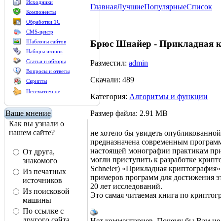
Исходники
Главная
Лучшие
Популярные
Список
Компоненты
Обработки 1С
CMS-центр
Шаблоны сайтов
Брюс Шнайер - Прикладная 
Наборы иконок
Статьи и обзоры
Разместил:
admin
Вопросы и ответы
Скачали: 489
Скрипты
Нетематичное
Категория:
Алгоритмы и функции
Размер файла: 2.91 MB
Ваше мнение
Как вы узнали о
нашем сайте?
не хотело бы увидеть опубликованной
предназначена современным программ
настоящей монографии практикам прих
От друга,
могли приступить к разработке крип
знакомого
Schneier) «Прикладная криптография» 
Из печатных
примеров программ для достижения эт
источников
20 лет исследований.
Из поисковой
Это самая читаемая книга по криптогр
машины
По ссылке с
другого сайта
Нет комментариев. Почему бы Вам не 