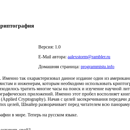
криптография
Версия: 1.0
E-Mail автора:
aalexstorm@rambler.ru
Домашняя страница:
programmistu.info
. Именно так охарактеризовал данное издание один из американ
истам и инженерам, которым необходимо использовать криптог
одилось тратить многие часы на поиск и изучение научной лит
тографических приложений. Именно этот пробел восполняет кни
(Applied Cryptography). Начав с целей засекречивания передачи
их целей, Шнайер разворачивает перед читателем всю панораму
афии в мире. Теперь на русском языке.
оставить свой?