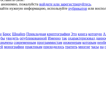
й анонимно, пожалуйста
войдите или зарегистрируйтесь
.
ь найти нужную информацию, используйте
рубрикатор
или воспол
и
Брюс
Шнайер
Прикладная
криптография
Это
книга
которую
А
бы
увидеть
опубликованной
Именно
так
охарактеризовал
данно
азначена
современным
программистам
инженерам
которым
необ
ей
монографии
практикам
приходилось
тратить
многие
часы
на