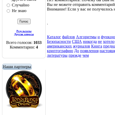
Вы не можете отправить комментари
Случайно
Внимание! Если у вас не получилос
Не знаю
.
Результаты
Другие опросы
Каталог
файлов
Алгоритмы
и
функци
Безопасности
США
никогда
не
хотело
Всего голосов:
1033
американских
журналов
Книга
предн
Комментарии:
4
криптографию
До
появления
настоящ
литературы
прежде
чем
Наши партнеры