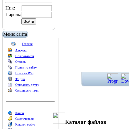
Ник:
Пароль:
Меню сайта
Главная
Аккаунт
Пользователи
Опросы
Поиск по сайту
Новости RSS
Форум
Отправить другу
Связаться с нами
Книги
Самоучители
Каталог файлов
Каталог софта