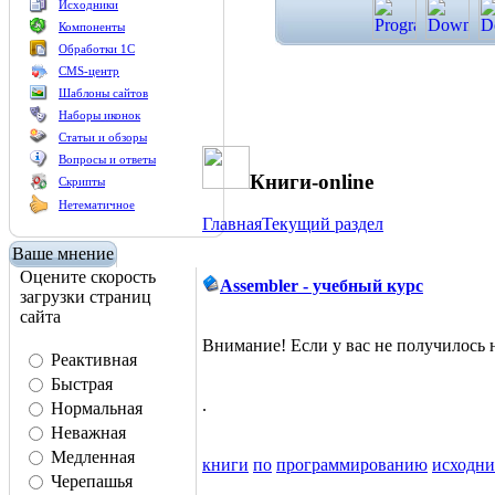
Исходники
Компоненты
Обработки 1С
CMS-центр
Шаблоны сайтов
Наборы иконок
Статьи и обзоры
Вопросы и ответы
Книги-online
Скрипты
Нетематичное
Главная
Текущий раздел
Ваше мнение
Оцените скорость
Assembler - учебный курс
загрузки страниц
сайта
Внимание! Если у вас не получилос
Реактивная
Быстрая
.
Нормальная
Неважная
Медленная
книги
по
программированию
исходн
Черепашья