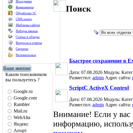
Исходники
Поиск
Компоненты
Обработки 1С
CMS-центр
Шаблоны сайтов
Наборы иконок
Статьи и обзоры
Вопросы и ответы
Скрипты
Нетематичное
Быстрое сохранение в Ex
Ваше мнение
Дата: 07.08.2026
Модуль:
Кате
Каким поисковиком
Разместил:
admin
Адрес сайта:
вы пользуетесь ?
ScriptC ActiveX Control
Google.ru
Google.com
Дата: 07.08.2026
Модуль:
Кате
Rambler
Разместил:
admin
Адрес сайта:
Mail.ru
Внимание! Если у вас
WebAlta
информацию, использ
Яндекс
Апорт