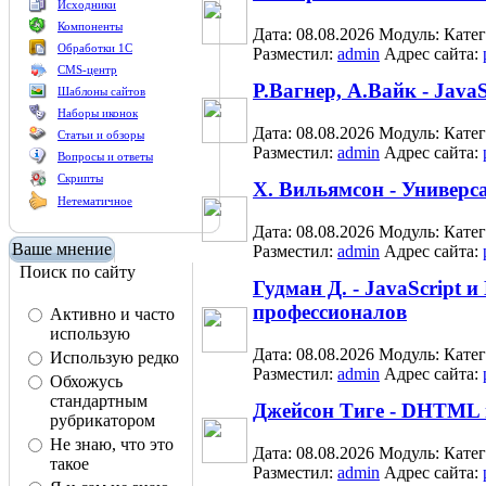
Исходники
Компоненты
Дата: 08.08.2026
Модуль:
Кате
Обработки 1С
Разместил:
admin
Адрес сайта:
CMS-центр
Р.Вагнер, А.Вайк - Java
Шаблоны сайтов
Наборы иконок
Дата: 08.08.2026
Модуль:
Кате
Статьи и обзоры
Разместил:
admin
Адрес сайта:
Вопросы и ответы
Скрипты
Х. Вильямсон - Универ
Нетематичное
Дата: 08.08.2026
Модуль:
Кате
Ваше мнение
Разместил:
admin
Адрес сайта:
Поиск по сайту
Гудман Д. - JavaScript
профессионалов
Активно и часто
использую
Дата: 08.08.2026
Модуль:
Кате
Использую редко
Разместил:
admin
Адрес сайта:
Обхожусь
стандартным
Джейсон Тиге - DHTML 
рубрикатором
Не знаю, что это
Дата: 08.08.2026
Модуль:
Кате
такое
Разместил:
admin
Адрес сайта: