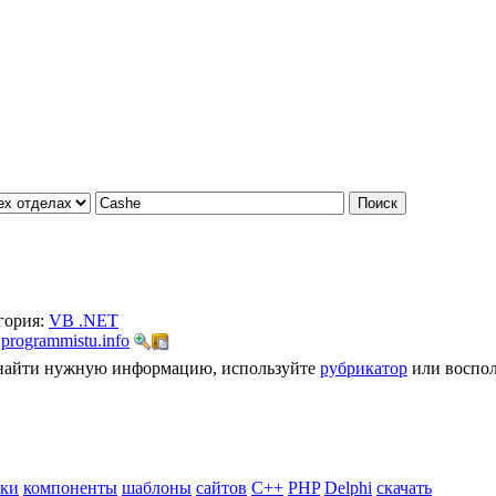
гория:
VB .NET
:
programmistu.info
ь найти нужную информацию, используйте
рубрикатор
или воспол
ики
компоненты
шаблоны
сайтов
C++
PHP
Delphi
скачать