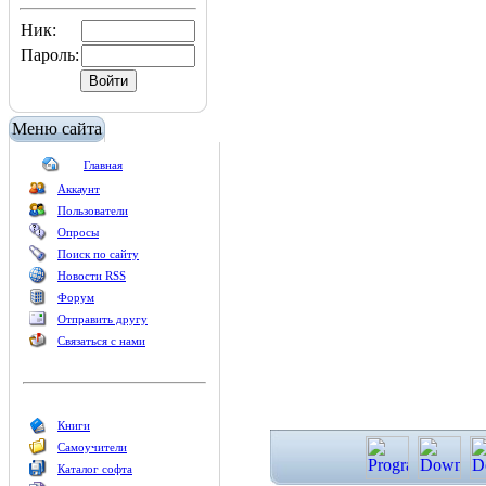
Ник:
Пароль:
Меню сайта
Главная
Аккаунт
Пользователи
Опросы
Поиск по сайту
Новости RSS
Форум
Отправить другу
Связаться с нами
Книги
Самоучители
Каталог софта