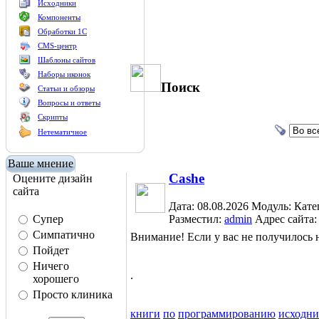
Исходники
Компоненты
Обработки 1С
CMS-центр
Шаблоны сайтов
Наборы иконок
Поиск
Статьи и обзоры
Вопросы и ответы
Скрипты
Нетематичное
Ваше мнение
Cashe
Оцените дизайн
сайта
Дата: 08.08.2026
Модуль:
Кате
Супер
Разместил:
admin
Адрес сайта
Симпатично
Внимание! Если у вас не получилос
Пойдет
Ничего
.
хорошего
Просто клиника
книги
по
программированию
исходн