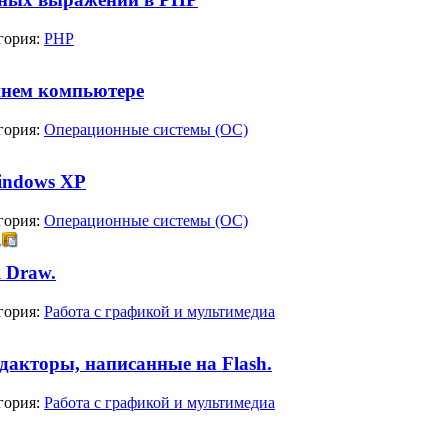
гория:
PHP
шнем компьютере
гория:
Операционные системы (ОС)
indows XP
гория:
Операционные системы (ОС)
 Draw.
гория:
Работа с графикой и мультимедиа
дакторы, написанные на Flash.
гория:
Работа с графикой и мультимедиа