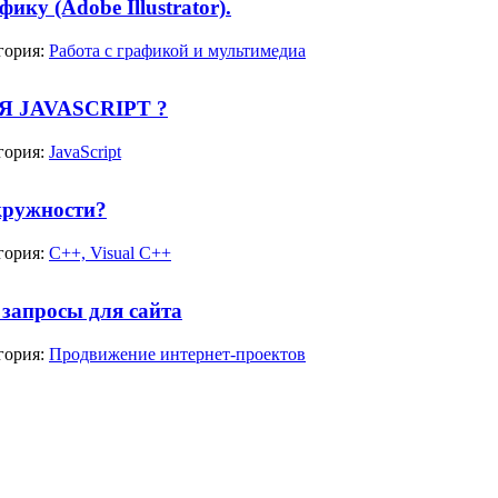
ку (Adobe Illustrator).
гория:
Работа с графикой и мультимедиа
 JAVASCRIPT ?
гория:
JavaScript
окружности?
гория:
С++, Visual C++
запросы для сайта
гория:
Продвижение интернет-проектов