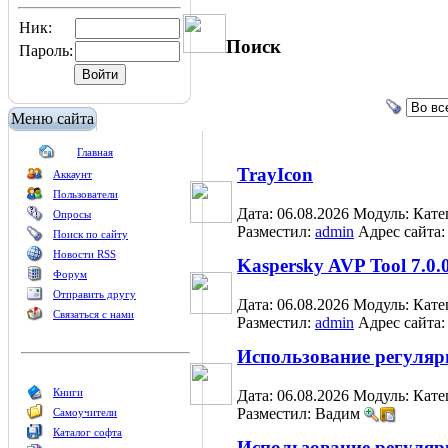
Ник:
Поиск
Пароль:
Меню сайта
Главная
TrayIcon
Аккаунт
Пользователи
Дата: 06.08.2026
Модуль:
Кате
Опросы
Разместил:
admin
Адрес сайта
Поиск по сайту
Новости RSS
Kaspersky AVP Tool 7.0.
Форум
Отправить другу
Дата: 06.08.2026
Модуль:
Кате
Связаться с нами
Разместил:
admin
Адрес сайта
Использование регуляр
Книги
Дата: 06.08.2026
Модуль:
Кате
Разместил: Вадим
Самоучители
Каталог софта
Использование регуля