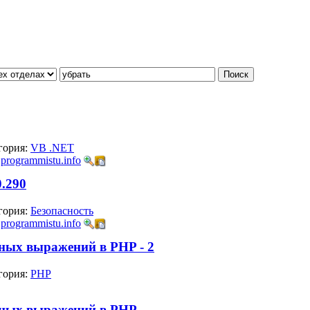
гория:
VB .NET
:
programmistu.info
0.290
гория:
Безопасность
:
programmistu.info
ных выражений в PHP - 2
гория:
PHP
рных выражений в PHP