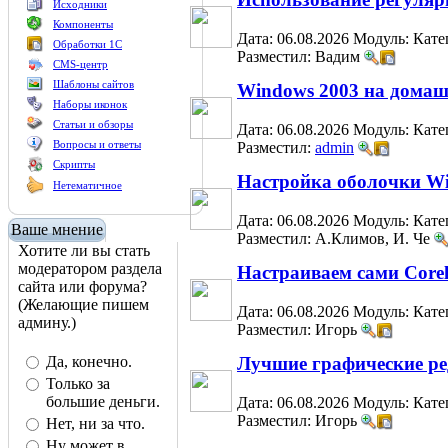
Исходники
Компоненты
Дата: 06.08.2026
Модуль:
Кате
Обработки 1С
Разместил: Вадим
CMS-центр
Шаблоны сайтов
Windows 2003 на дома
Наборы иконок
Статьи и обзоры
Дата: 06.08.2026
Модуль:
Кате
Вопросы и ответы
Разместил:
admin
Скрипты
Настройка оболочки W
Нетематичное
Дата: 06.08.2026
Модуль:
Кате
Ваше мнение
Разместил: А.Климов, И. Че
Хотите ли вы стать
модератором раздела
Настраиваем сами Corel
сайта или форума?
(Желающие пишем
Дата: 06.08.2026
Модуль:
Кате
админу.)
Разместил: Игорь
Да, конечно.
Лучшие графические ре
Только за
большие деньги.
Дата: 06.08.2026
Модуль:
Кате
Разместил: Игорь
Нет, ни за что.
Ну может в