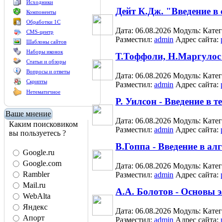
Исходники
Дейт К.Дж. "Введение в
Компоненты
Обработки 1С
Дата: 06.08.2026
Модуль:
Кате
CMS-центр
Разместил:
admin
Адрес сайта:
Шаблоны сайтов
Наборы иконок
Т.Тоффоли, Н.Маргулос
Статьи и обзоры
Вопросы и ответы
Дата: 06.08.2026
Модуль:
Кате
Скрипты
Разместил:
admin
Адрес сайта:
Нетематичное
Р. Уилсон - Введение в 
Ваше мнение
Дата: 06.08.2026
Модуль:
Кате
Каким поисковиком
Разместил:
admin
Адрес сайта:
вы пользуетесь ?
В.Гоппа - Введение в а
Google.ru
Google.com
Дата: 06.08.2026
Модуль:
Кате
Rambler
Разместил:
admin
Адрес сайта:
Mail.ru
А.А. Болотов - Основы
WebAlta
Яндекс
Дата: 06.08.2026
Модуль:
Кате
Апорт
Разместил:
admin
Адрес сайта: