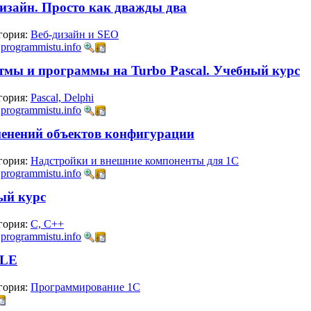
дизайн. Просто как дважды два
гория:
Веб-дизайн и SEO
:
programmistu.info
тмы и программы на Turbo Pascal. Учебный курс
гория:
Pascal, Delphi
:
programmistu.info
енений объектов конфигурации
гория:
Надстройки и внешние компоненты для 1С
:
programmistu.info
ый курс
гория:
C, C++
:
programmistu.info
OLE
гория:
Программирование 1С