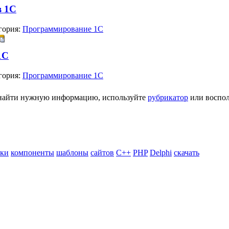
в 1С
гория:
Программирование 1С
1С
гория:
Программирование 1С
ь найти нужную информацию, используйте
рубрикатор
или воспол
ики
компоненты
шаблоны
сайтов
C++
PHP
Delphi
скачать