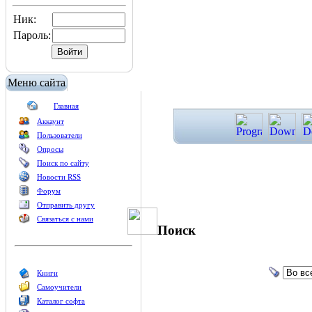
Ник:
Пароль:
Меню сайта
Главная
Аккаунт
Пользователи
Опросы
Поиск по сайту
Новости RSS
Форум
Отправить другу
Связаться с нами
Поиск
Книги
Самоучители
Каталог софта