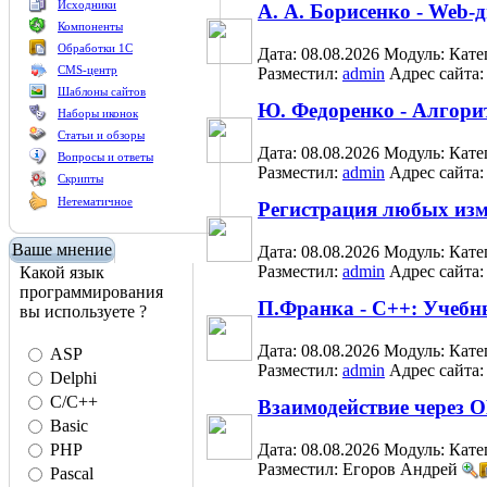
Исходники
А. А. Борисенко - Web-
Компоненты
Обработки 1С
Дата: 08.08.2026
Модуль:
Кате
CMS-центр
Разместил:
admin
Адрес сайта
Шаблоны сайтов
Ю. Федоренко - Алгори
Наборы иконок
Статьи и обзоры
Дата: 08.08.2026
Модуль:
Кате
Вопросы и ответы
Разместил:
admin
Адрес сайта
Скрипты
Нетематичное
Регистрация любых изм
Ваше мнение
Дата: 08.08.2026
Модуль:
Кате
Разместил:
admin
Адрес сайта
Какой язык
программирования
П.Франка - С++: Учебн
вы используете ?
Дата: 08.08.2026
Модуль:
Кате
ASP
Разместил:
admin
Адрес сайта
Delphi
C/C++
Взаимодействие через 
Basic
PHP
Дата: 08.08.2026
Модуль:
Кате
Разместил: Егоров Андрей
Pascal