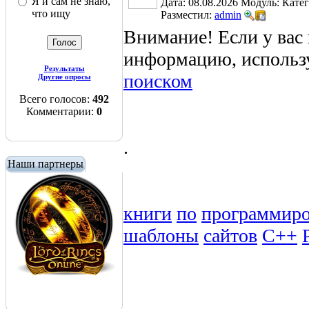
Я и сам не знаю,
Дата: 08.08.2026
Модуль:
Кате
что ищу
Разместил:
admin
Внимание! Если у вас
информацию, использ
Результаты
поиском
Другие опросы
Всего голосов:
492
Комментарии:
0
.
Наши партнеры
книги
по
программир
шаблоны
сайтов
C++