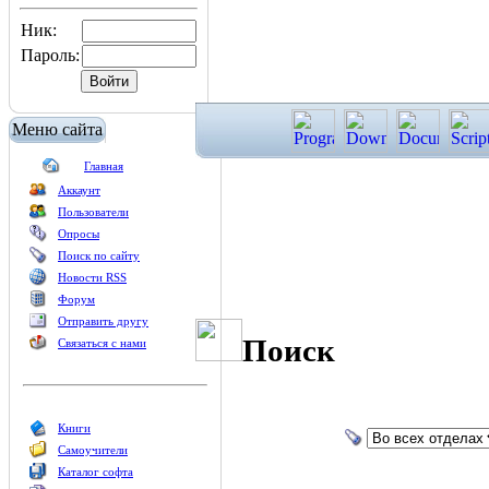
Ник:
Пароль:
Меню сайта
Главная
Аккаунт
Пользователи
Опросы
Поиск по сайту
Новости RSS
Форум
Отправить другу
Поиск
Связаться с нами
Книги
Самоучители
Каталог софта