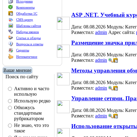
Исходники
Компоненты
Обработки 1С
ASP .NET. Учебный кур
CMS-центр
Шаблоны сайтов
Дата: 08.08.2026
Модуль:
Кате
Разместил:
admin
Адрес сайта:
Наборы иконок
Статьи и обзоры
Размещение значка прил
Вопросы и ответы
Скрипты
Дата: 08.08.2026
Модуль:
Кате
Нетематичное
Разместил:
admin
Методы управления об
Ваше мнение
Поиск по сайту
Дата: 08.08.2026
Модуль:
Кате
Разместил:
admin
Активно и часто
использую
Управление сетями. Пра
Использую редко
Обхожусь
Дата: 08.08.2026
Модуль:
Кате
стандартным
Разместил:
admin
рубрикатором
Не знаю, что это
Использование открыты
такое