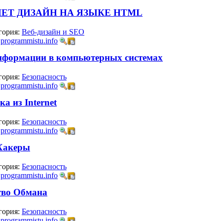
НЕТ ДИЗАЙН НА ЯЗЫКЕ HTML
гория:
Веб-дизайн и SEO
:
programmistu.info
нформации в компьютерных системах
гория:
Безопасность
:
programmistu.info
а из Internet
гория:
Безопасность
:
programmistu.info
 Хакеры
гория:
Безопасность
:
programmistu.info
тво Обмана
гория:
Безопасность
:
programmistu.info