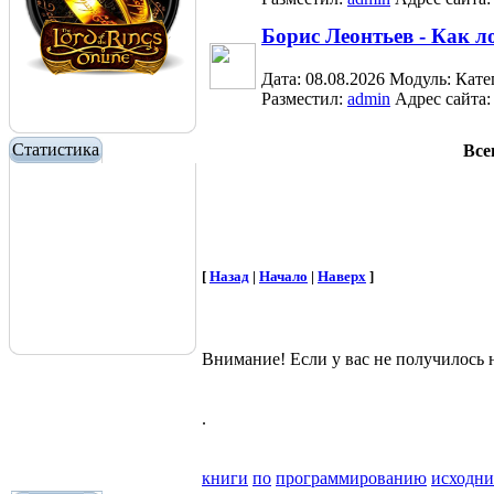
Борис Леонтьев - Как л
Дата: 08.08.2026
Модуль:
Кате
Разместил:
admin
Адрес сайта
Статистика
Все
[
Назад
|
Начало
|
Наверх
]
Внимание! Если у вас не получилос
.
книги
по
программированию
исходн