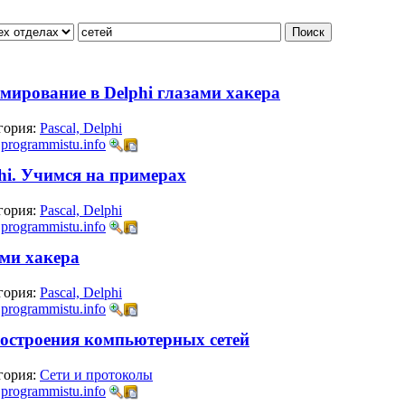
мирование в Delphi глазами хакера
гория:
Pascal, Delphi
:
programmistu.info
hi. Учимся на примерах
гория:
Pascal, Delphi
:
programmistu.info
ами хакера
гория:
Pascal, Delphi
:
programmistu.info
построения компьютерных сетей
гория:
Сети и протоколы
:
programmistu.info