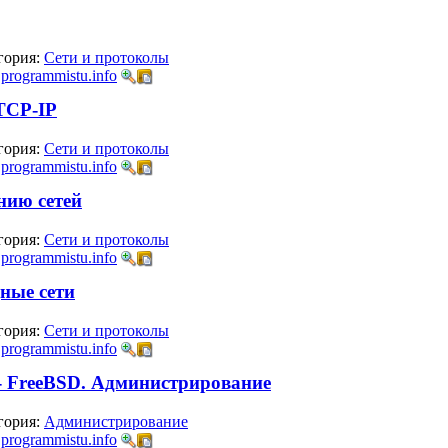
гория:
Сети и протоколы
:
programmistu.info
TCP-IP
гория:
Сети и протоколы
:
programmistu.info
нию сетей
гория:
Сети и протоколы
:
programmistu.info
ные сети
гория:
Сети и протоколы
:
programmistu.info
- FreeBSD. Администрирование
гория:
Администрирование
:
programmistu.info