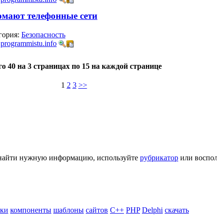
омают телефонные сети
гория:
Безопасность
:
programmistu.info
го 40 на 3 страницах по 15 на каждой странице
1
2
3
>>
ь найти нужную информацию, используйте
рубрикатор
или воспол
ики
компоненты
шаблоны
сайтов
C++
PHP
Delphi
скачать