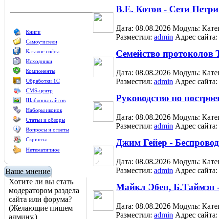
В.Е. Котов - Сети Петри
Дата: 08.08.2026
Модуль:
Кате
Книги
Разместил:
admin
Адрес сайта
Самоучители
Каталог софта
Семейство протоколов 
Исходники
Компоненты
Дата: 08.08.2026
Модуль:
Кате
Разместил:
admin
Адрес сайта
Обработки 1С
CMS-центр
Руководство по построе
Шаблоны сайтов
Наборы иконок
Дата: 08.08.2026
Модуль:
Кате
Статьи и обзоры
Разместил:
admin
Адрес сайта
Вопросы и ответы
Скрипты
Джим Гейер - Беспровод
Нетематичное
Дата: 08.08.2026
Модуль:
Кате
Разместил:
admin
Адрес сайта
Ваше мнение
Хотите ли вы стать
Майкл Эбен, Б.Таймэн 
модератором раздела
сайта или форума?
Дата: 08.08.2026
Модуль:
Кате
(Желающие пишем
Разместил:
admin
Адрес сайта
админу.)