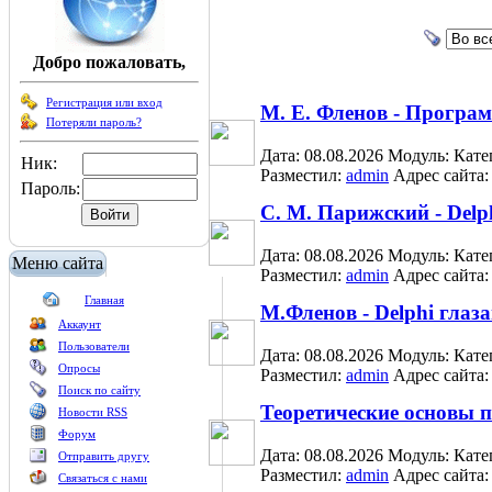
Добро пожаловать,
Регистрация или вход
М. Е. Фленов - Програм
Потеряли пароль?
Дата: 08.08.2026
Модуль:
Кате
Ник:
Разместил:
admin
Адрес сайта
Пароль:
С. М. Парижский - Delp
Дата: 08.08.2026
Модуль:
Кате
Меню сайта
Разместил:
admin
Адрес сайта
Главная
М.Фленов - Delphi глаз
Аккаунт
Пользователи
Дата: 08.08.2026
Модуль:
Кате
Опросы
Разместил:
admin
Адрес сайта
Поиск по сайту
Теоретические основы 
Новости RSS
Форум
Дата: 08.08.2026
Модуль:
Кате
Отправить другу
Разместил:
admin
Адрес сайта
Связаться с нами